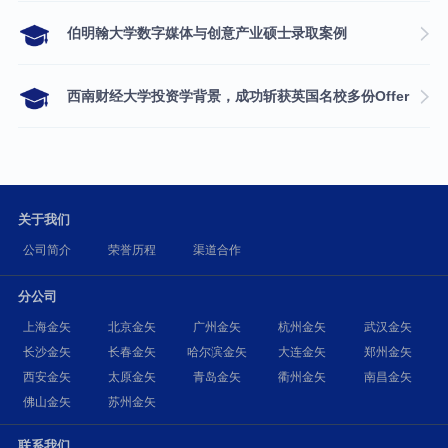
伯明翰大学数字媒体与创意产业硕士录取案例
西南财经大学投资学背景，成功斩获英国名校多份Offer
关于我们
公司简介
荣誉历程
渠道合作
分公司
上海金矢
北京金矢
广州金矢
杭州金矢
武汉金矢
长沙金矢
长春金矢
哈尔滨金矢
大连金矢
郑州金矢
西安金矢
太原金矢
青岛金矢
衢州金矢
南昌金矢
佛山金矢
苏州金矢
联系我们