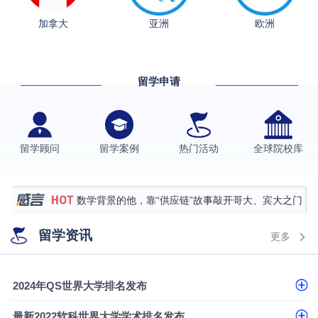
从上海财大2+2到谢菲尔德：低均分逆袭QS百强金
加拿大
亚洲
欧洲
融会计硕士实录
​恭喜Z同学荣获剑桥大学录取
香港理工大学王牌专业录取案例
留学申请
格拉斯哥大学国际商务硕士录取案例
伯明翰大学数字媒体与创意产业硕士录取案例
西南财经大学投资学背景，成功斩获英国名校多份
留学顾问
留学案例
热门活动
全球院校库
Offer
上海财经大学经济学背景成功斩获爱丁堡大学经济学
硕士录取
数学背景的他，靠“供应链”故事敲开哥大、宾大之门
专科逆袭伦敦大学学院UCL录取案例解析
留学资讯
更多
香港浸会大学伦理与公共事务硕士录取
从上海财大2+2到谢菲尔德：低均分逆袭QS百强金
2024年QS世界大学排名发布
融会计硕士实录
​恭喜Z同学荣获剑桥大学录取
最新2022软科世界大学学术排名发布