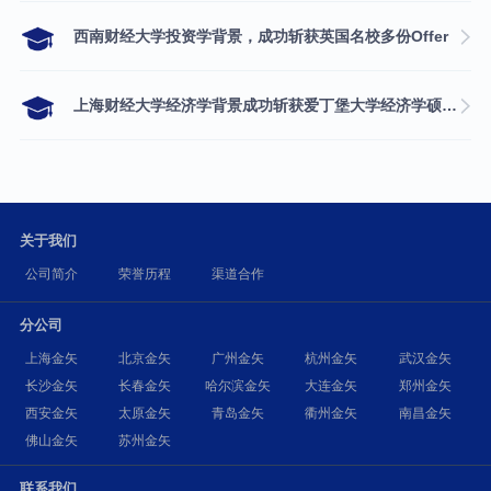
西南财经大学投资学背景，成功斩获英国名校多份Offer
上海财经大学经济学背景成功斩获爱丁堡大学经济学硕士录取
关于我们
公司简介
荣誉历程
渠道合作
分公司
上海金矢
北京金矢
广州金矢
杭州金矢
武汉金矢
长沙金矢
长春金矢
哈尔滨金矢
大连金矢
郑州金矢
西安金矢
太原金矢
青岛金矢
衢州金矢
南昌金矢
佛山金矢
苏州金矢
联系我们