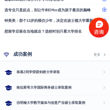
融会计硕士实录
​恭喜Z同学荣获剑桥大学录取
选专业只是起点，别让牛剑Offer成为孩子最后的巅峰
钟美美：那个13岁的模仿少年，决定在波士顿大学重新定义自己
想留学后留在当地就业？选校时别只看大学排名
成功案例
更多
​恭喜Z同学荣获剑桥大学录取
格拉斯哥大学国际商务硕士录取案例
伯明翰大学数字媒体与创意产业硕士录取案例