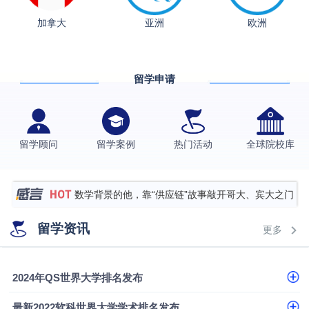
加拿大
亚洲
欧洲
从上海财大2+2到谢菲尔德：低均分逆袭QS百强金
融会计硕士实录
​恭喜Z同学荣获剑桥大学录取
留学申请
格拉斯哥大学国际商务硕士录取案例
伯明翰大学数字媒体与创意产业硕士录取案例
西南财经大学投资学背景，成功斩获英国名校多份
留学顾问
留学案例
热门活动
全球院校库
Offer
上海财经大学经济学背景成功斩获爱丁堡大学经济学
硕士录取
数学背景的他，靠“供应链”故事敲开哥大、宾大之门
专科逆袭伦敦大学学院UCL录取案例解析
留学资讯
更多
香港浸会大学伦理与公共事务硕士录取
从上海财大2+2到谢菲尔德：低均分逆袭QS百强金
2024年QS世界大学排名发布
融会计硕士实录
从上海财大2+2到谢菲尔德：低均分逆袭QS百强金
最新2022软科世界大学学术排名发布