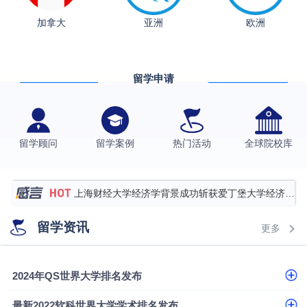
加拿大
亚洲
欧洲
从上海财大2+2到谢菲尔德：低均分逆袭QS百强金
融会计硕士实录
​恭喜Z同学荣获剑桥大学录取
留学申请
香港理工大学王牌专业录取案例
格拉斯哥大学国际商务硕士录取案例
伯明翰大学数字媒体与创意产业硕士录取案例
留学顾问
留学案例
热门活动
全球院校库
西南财经大学投资学背景，成功斩获英国名校多份
Offer
上海财经大学经济学背景成功斩获爱丁堡大学经济学
硕士录取
数学背景的他，靠“供应链”故事敲开哥大、宾大之门
留学资讯
更多
专科逆袭伦敦大学学院UCL录取案例解析
香港浸会大学伦理与公共事务硕士录取
2024年QS世界大学排名发布
从上海财大2+2到谢菲尔德：低均分逆袭QS百强金
最新2022软科世界大学学术排名发布