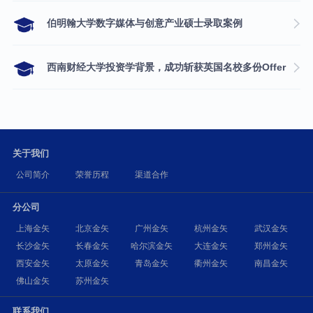
伯明翰大学数字媒体与创意产业硕士录取案例
西南财经大学投资学背景，成功斩获英国名校多份Offer
关于我们
公司简介
荣誉历程
渠道合作
分公司
上海金矢
北京金矢
广州金矢
杭州金矢
武汉金矢
长沙金矢
长春金矢
哈尔滨金矢
大连金矢
郑州金矢
西安金矢
太原金矢
青岛金矢
衢州金矢
南昌金矢
佛山金矢
苏州金矢
联系我们