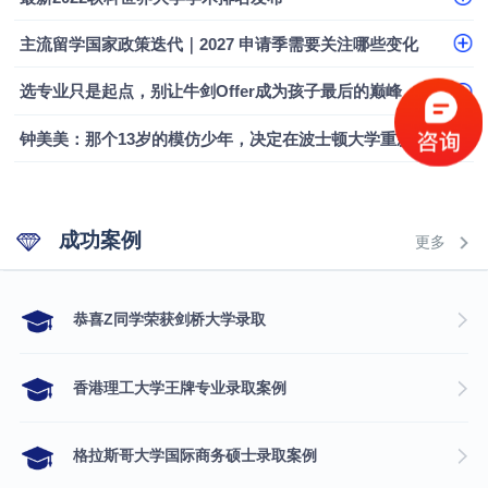
融会计硕士实录
​恭喜Z同学荣获剑桥大学录取
主流留学国家政策迭代｜2027 申请季需要关注哪些变化
选专业只是起点，别让牛剑Offer成为孩子最后的巅峰
钟美美：那个13岁的模仿少年，决定在波士顿大学重新定义自己
成功案例
更多
​恭喜Z同学荣获剑桥大学录取
香港理工大学王牌专业录取案例
格拉斯哥大学国际商务硕士录取案例