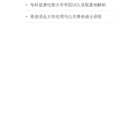
获藤校offer｜成功跨专业申请经验分享
专科逆袭伦敦大学学院UCL录取案例解析
香港浸会大学伦理与公共事务硕士录取