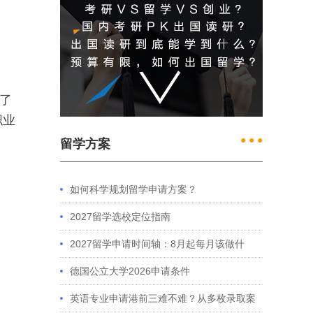
了
职业
● ● ●
留学方案
如何科学规划留学申请方案？
2027留学选校定位指南
2027留学申请时间轴：8月起每月该做什
么？英、美、澳、港申请全攻略
德国公立大学2026申请条件
英语专业申请港前三难不难？从多枚录取案