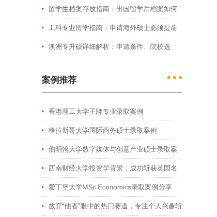
例看港大、港中文申请要求
留学生档案存放指南：出国留学后档案如何
处理？留学服务中心常见问题解答
工科专业留学指南：申请海外硕士必须提前
准备的4件事
澳洲专升硕详细解析：申请条件、院校选
择、学制费用全介绍
● ● ●
案例推荐
香港理工大学王牌专业录取案例
格拉斯哥大学国际商务硕士录取案例
伯明翰大学数字媒体与创意产业硕士录取案
例
西南财经大学投资学背景，成功斩获英国名
校多份Offer
爱丁堡大学MSc Economics录取案例分享
放弃“他者”眼中的热门赛道，专注个人兴趣斩