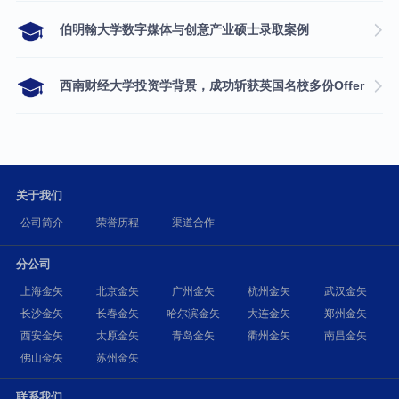
伯明翰大学数字媒体与创意产业硕士录取案例
西南财经大学投资学背景，成功斩获英国名校多份Offer
关于我们
公司简介
荣誉历程
渠道合作
分公司
上海金矢
北京金矢
广州金矢
杭州金矢
武汉金矢
长沙金矢
长春金矢
哈尔滨金矢
大连金矢
郑州金矢
西安金矢
太原金矢
青岛金矢
衢州金矢
南昌金矢
佛山金矢
苏州金矢
联系我们