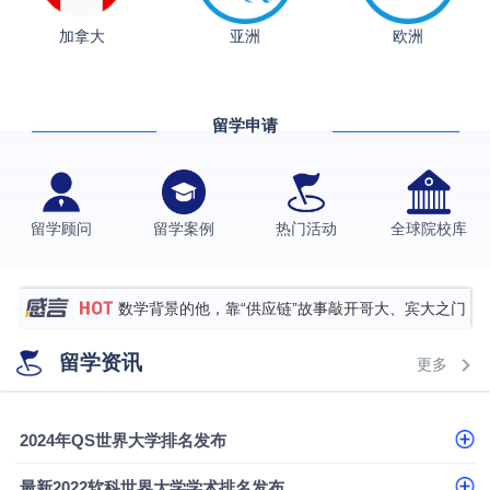
从上海财大2+2到谢菲尔德：低均分逆袭QS百强金
加拿大
亚洲
欧洲
融会计硕士实录
​恭喜Z同学荣获剑桥大学录取
香港理工大学王牌专业录取案例
留学申请
格拉斯哥大学国际商务硕士录取案例
伯明翰大学数字媒体与创意产业硕士录取案例
西南财经大学投资学背景，成功斩获英国名校多份
留学顾问
留学案例
热门活动
全球院校库
Offer
上海财经大学经济学背景成功斩获爱丁堡大学经济学
硕士录取
数学背景的他，靠“供应链”故事敲开哥大、宾大之门
专科逆袭伦敦大学学院UCL录取案例解析
留学资讯
更多
香港浸会大学伦理与公共事务硕士录取
从上海财大2+2到谢菲尔德：低均分逆袭QS百强金
2024年QS世界大学排名发布
融会计硕士实录
​恭喜Z同学荣获剑桥大学录取
最新2022软科世界大学学术排名发布