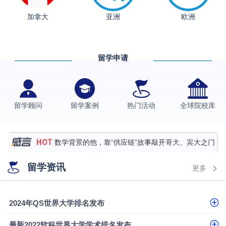
加拿大
亚洲
欧洲
从上海财大2+2到谢菲尔德：低均分逆袭QS百强金
融会计硕士实录
​恭喜Z同学荣获剑桥大学录取
留学申请
格拉斯哥大学国际商务硕士录取案例
伯明翰大学数字媒体与创意产业硕士录取案例
西南财经大学投资学背景，成功斩获英国名校多份
留学顾问
留学案例
热门活动
全球院校库
Offer
上海财经大学经济学背景成功斩获爱丁堡大学经济学
硕士录取
数学背景的他，靠“供应链”故事敲开哥大、宾大之门
专科逆袭伦敦大学学院UCL录取案例解析
留学资讯
更多
香港浸会大学伦理与公共事务硕士录取
从上海财大2+2到谢菲尔德：低均分逆袭QS百强金
2024年QS世界大学排名发布
融会计硕士实录
从上海财大2+2到谢菲尔德：低均分逆袭QS百强金
最新2022软科世界大学学术排名发布