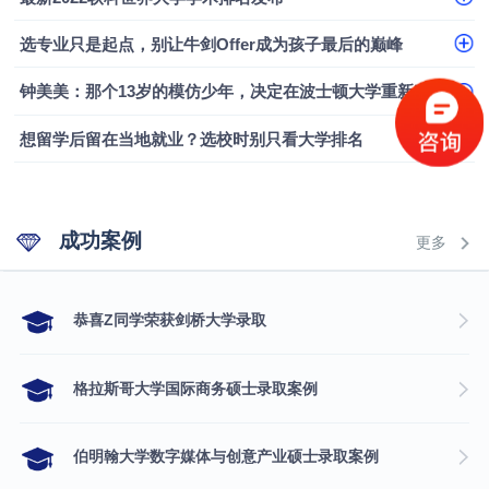
融会计硕士实录
​恭喜Z同学荣获剑桥大学录取
选专业只是起点，别让牛剑Offer成为孩子最后的巅峰
钟美美：那个13岁的模仿少年，决定在波士顿大学重新定义自己
想留学后留在当地就业？选校时别只看大学排名
成功案例
更多
​恭喜Z同学荣获剑桥大学录取
格拉斯哥大学国际商务硕士录取案例
伯明翰大学数字媒体与创意产业硕士录取案例