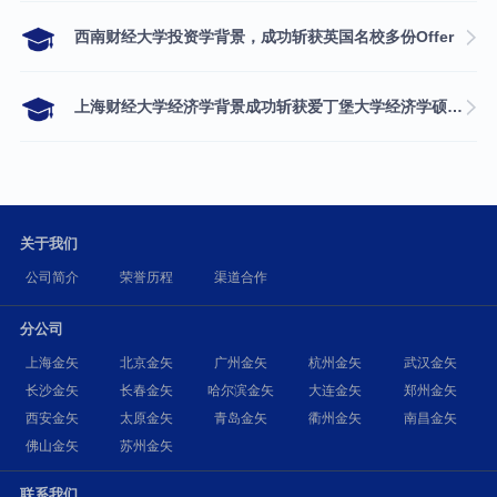
西南财经大学投资学背景，成功斩获英国名校多份Offer
上海财经大学经济学背景成功斩获爱丁堡大学经济学硕士录取
关于我们
公司简介
荣誉历程
渠道合作
分公司
上海金矢
北京金矢
广州金矢
杭州金矢
武汉金矢
长沙金矢
长春金矢
哈尔滨金矢
大连金矢
郑州金矢
西安金矢
太原金矢
青岛金矢
衢州金矢
南昌金矢
佛山金矢
苏州金矢
联系我们