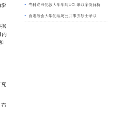
获藤校offer｜成功跨专业申请经验分享
的影
专科逆袭伦敦大学学院UCL录取案例解析
香港浸会大学伦理与公共事务硕士录取
根据
月内
和
研究
、布