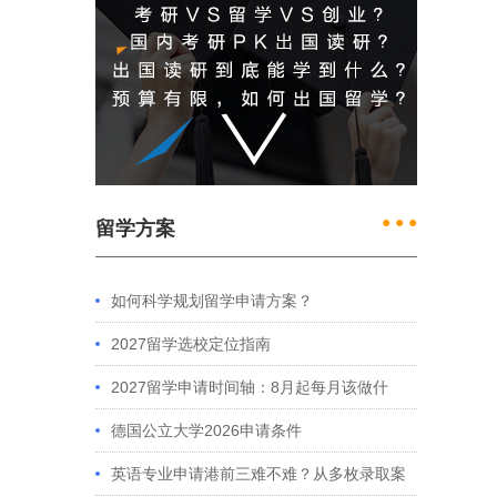
● ● ●
留学方案
如何科学规划留学申请方案？
2027留学选校定位指南
2027留学申请时间轴：8月起每月该做什
么？英、美、澳、港申请全攻略
德国公立大学2026申请条件
英语专业申请港前三难不难？从多枚录取案