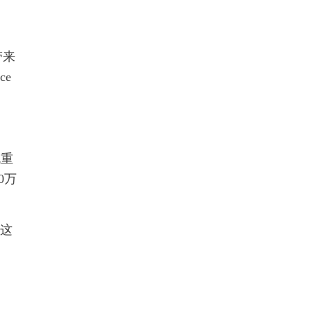
带来
ce
机重
0万
。这