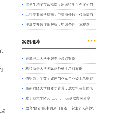
例看港大、港中文申请要求
留学生档案存放指南：出国留学后档案如何
处理？留学服务中心常见问题解答
工科专业留学指南：申请海外硕士必须提前
准备的4件事
澳洲专升硕详细解析：申请条件、院校选
择、学制费用全介绍
● ● ●
案例推荐
和计
香港理工大学王牌专业录取案例
格拉斯哥大学国际商务硕士录取案例
创
伯明翰大学数字媒体与创意产业硕士录取案
例
西南财经大学投资学背景，成功斩获英国名
校多份Offer
爱丁堡大学MSc Economics录取案例分享
放弃“他者”眼中的热门赛道，专注个人兴趣斩
或卓