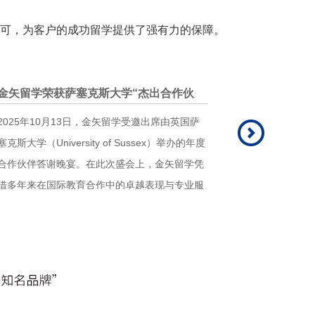
可，为客户的成功留学提供了强有力的保障。
金矢留学荣获萨塞克斯大学“杰出合作伙
金矢留学荣
伴”
奖”
2025年10月13日，金矢留学受邀出席由英国萨
2025年1
塞克斯大学（University of Sussex）举办的年度
大学举办的
合作伙伴答谢晚宴。在此次盛会上，金矢留学凭
荣获南安普顿
借多年来在国际教育合作中的卓越表现与专业服
（Outstandin
务，荣获萨塞克斯大学授予的“杰出合作伙伴”荣
这一荣誉不
誉称号。
招生与国际
也标志着双