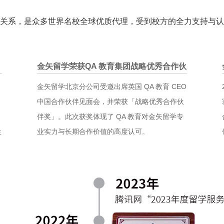
关系，是众多世界名校全球优质代理，受到校方的全力支持与认
金矢留学荣获QA 教育集团战略优秀合作伙
伴奖
金矢留学北京分公司受邀出席英国 QA 教育 CEO
中国合作伙伴见面会，并荣获「战略优秀合作伙
伴奖」。此次获奖体现了 QA 教育对金矢留学专
生
业实力与长期合作价值的高度认可。