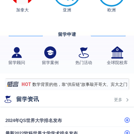
从上海财大2+2到谢菲尔德：低均分逆袭QS百强金
加拿大
亚洲
欧洲
融会计硕士实录
​恭喜Z同学荣获剑桥大学录取
香港理工大学王牌专业录取案例
留学申请
格拉斯哥大学国际商务硕士录取案例
伯明翰大学数字媒体与创意产业硕士录取案例
西南财经大学投资学背景，成功斩获英国名校多份
留学顾问
留学案例
热门活动
全球院校库
Offer
上海财经大学经济学背景成功斩获爱丁堡大学经济学
硕士录取
数学背景的他，靠“供应链”故事敲开哥大、宾大之门
专科逆袭伦敦大学学院UCL录取案例解析
留学资讯
更多
香港浸会大学伦理与公共事务硕士录取
从上海财大2+2到谢菲尔德：低均分逆袭QS百强金
2024年QS世界大学排名发布
融会计硕士实录
​恭喜Z同学荣获剑桥大学录取
最新2022软科世界大学学术排名发布