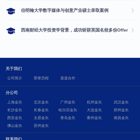
伯明翰大学数字媒体与创意产业硕士录取案例
西南财经大学投资学背景，成功斩获英国名校多份Offer
关于我们
公司简介
荣誉历程
渠道合作
分公司
上海金矢
北京金矢
广州金矢
杭州金矢
武汉金矢
长沙金矢
长春金矢
哈尔滨金矢
大连金矢
郑州金矢
西安金矢
太原金矢
青岛金矢
衢州金矢
南昌金矢
佛山金矢
苏州金矢
联系我们