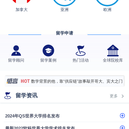
加拿大
亚洲
欧洲
从上海财大2+2到谢菲尔德：低均分逆袭QS百强金
融会计硕士实录
​恭喜Z同学荣获剑桥大学录取
留学申请
格拉斯哥大学国际商务硕士录取案例
伯明翰大学数字媒体与创意产业硕士录取案例
西南财经大学投资学背景，成功斩获英国名校多份
留学顾问
留学案例
热门活动
全球院校库
Offer
上海财经大学经济学背景成功斩获爱丁堡大学经济学
硕士录取
数学背景的他，靠“供应链”故事敲开哥大、宾大之门
专科逆袭伦敦大学学院UCL录取案例解析
留学资讯
更多
香港浸会大学伦理与公共事务硕士录取
从上海财大2+2到谢菲尔德：低均分逆袭QS百强金
2024年QS世界大学排名发布
融会计硕士实录
从上海财大2+2到谢菲尔德：低均分逆袭QS百强金
最新2022软科世界大学学术排名发布