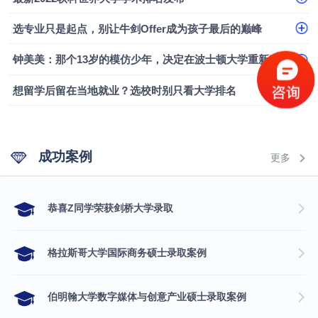
融会计硕士实录
​恭喜Z同学荣获剑桥大学录取
选专业只是起点，别让牛剑Offer成为孩子最后的巅峰
钟美美：那个13岁的模仿少年，决定在波士顿大学重新定义自己
想留学后留在当地就业？选校时别只看大学排名
成功案例
更多
​恭喜Z同学荣获剑桥大学录取
格拉斯哥大学国际商务硕士录取案例
伯明翰大学数字媒体与创意产业硕士录取案例