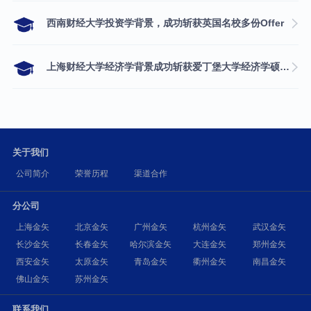
西南财经大学投资学背景，成功斩获英国名校多份Offer
上海财经大学经济学背景成功斩获爱丁堡大学经济学硕士录取
关于我们
公司简介
荣誉历程
渠道合作
分公司
上海金矢
北京金矢
广州金矢
杭州金矢
武汉金矢
长沙金矢
长春金矢
哈尔滨金矢
大连金矢
郑州金矢
西安金矢
太原金矢
青岛金矢
衢州金矢
南昌金矢
佛山金矢
苏州金矢
联系我们