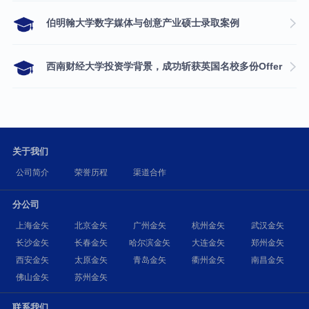
伯明翰大学数字媒体与创意产业硕士录取案例
西南财经大学投资学背景，成功斩获英国名校多份Offer
关于我们
公司简介
荣誉历程
渠道合作
分公司
上海金矢
北京金矢
广州金矢
杭州金矢
武汉金矢
长沙金矢
长春金矢
哈尔滨金矢
大连金矢
郑州金矢
西安金矢
太原金矢
青岛金矢
衢州金矢
南昌金矢
佛山金矢
苏州金矢
联系我们