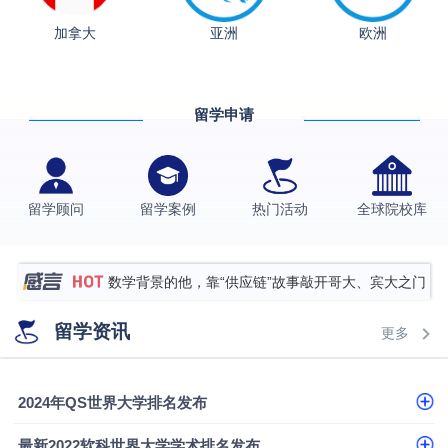
从上海财大2+2到谢菲尔德：低均分逆袭QS百强金
加拿大
亚洲
欧洲
融会计硕士实录
​恭喜Z同学荣获剑桥大学录取
香港理工大学王牌专业录取案例
留学申请
格拉斯哥大学国际商务硕士录取案例
伯明翰大学数字媒体与创意产业硕士录取案例
西南财经大学投资学背景，成功斩获英国名校多份
留学顾问
留学案例
热门活动
全球院校库
Offer
上海财经大学经济学背景成功斩获爱丁堡大学经济学
硕士录取
数学背景的他，靠“供应链”故事敲开哥大、宾大之门
专科逆袭伦敦大学学院UCL录取案例解析
留学资讯
更多
香港浸会大学伦理与公共事务硕士录取
从上海财大2+2到谢菲尔德：低均分逆袭QS百强金
2024年QS世界大学排名发布
融会计硕士实录
​恭喜Z同学荣获剑桥大学录取
最新2022软科世界大学学术排名发布