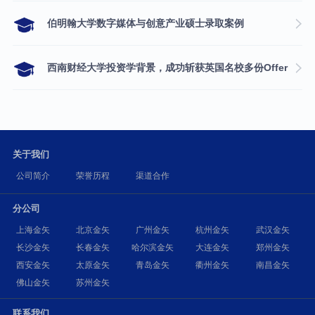
伯明翰大学数字媒体与创意产业硕士录取案例
西南财经大学投资学背景，成功斩获英国名校多份Offer
关于我们
公司简介
荣誉历程
渠道合作
分公司
上海金矢
北京金矢
广州金矢
杭州金矢
武汉金矢
长沙金矢
长春金矢
哈尔滨金矢
大连金矢
郑州金矢
西安金矢
太原金矢
青岛金矢
衢州金矢
南昌金矢
佛山金矢
苏州金矢
联系我们