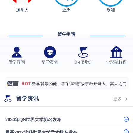
从上海财大2+2到谢菲尔德：低均分逆袭QS百强金
加拿大
亚洲
欧洲
融会计硕士实录
​恭喜Z同学荣获剑桥大学录取
香港理工大学王牌专业录取案例
留学申请
格拉斯哥大学国际商务硕士录取案例
伯明翰大学数字媒体与创意产业硕士录取案例
西南财经大学投资学背景，成功斩获英国名校多份
留学顾问
留学案例
热门活动
全球院校库
Offer
上海财经大学经济学背景成功斩获爱丁堡大学经济学
硕士录取
数学背景的他，靠“供应链”故事敲开哥大、宾大之门
专科逆袭伦敦大学学院UCL录取案例解析
留学资讯
更多
香港浸会大学伦理与公共事务硕士录取
从上海财大2+2到谢菲尔德：低均分逆袭QS百强金
2024年QS世界大学排名发布
融会计硕士实录
​恭喜Z同学荣获剑桥大学录取
最新2022软科世界大学学术排名发布