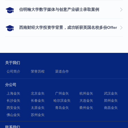
伯明翰大学数字媒体与创意产业硕士录取案例
西南财经大学投资学背景，成功斩获英国名校多份Offer
关于我们
公司简介
荣誉历程
渠道合作
分公司
上海金矢
北京金矢
广州金矢
杭州金矢
武汉金矢
长沙金矢
长春金矢
哈尔滨金矢
大连金矢
郑州金矢
西安金矢
太原金矢
青岛金矢
衢州金矢
南昌金矢
佛山金矢
苏州金矢
联系我们