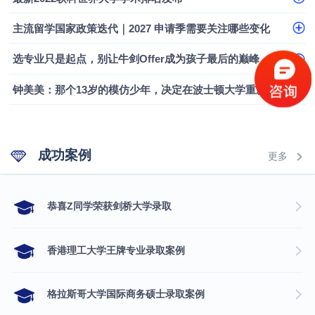
融会计硕士实录
​恭喜Z同学荣获剑桥大学录取
主流留学国家政策迭代｜2027 申请季需要关注哪些变化
选专业只是起点，别让牛剑Offer成为孩子最后的巅峰
钟美美：那个13岁的模仿少年，决定在波士顿大学重新定义自己
成功案例
更多
​恭喜Z同学荣获剑桥大学录取
香港理工大学王牌专业录取案例
格拉斯哥大学国际商务硕士录取案例