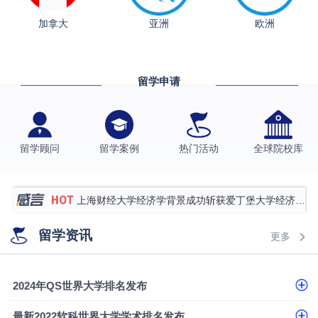
加拿大
亚洲
欧洲
从上海财大2+2到谢菲尔德：低均分逆袭QS百强金
融会计硕士实录
​恭喜Z同学荣获剑桥大学录取
留学申请
香港理工大学王牌专业录取案例
格拉斯哥大学国际商务硕士录取案例
伯明翰大学数字媒体与创意产业硕士录取案例
留学顾问
留学案例
热门活动
全球院校库
西南财经大学投资学背景，成功斩获英国名校多份
Offer
上海财经大学经济学背景成功斩获爱丁堡大学经济学
硕士录取
数学背景的他，靠“供应链”故事敲开哥大、宾大之门
留学资讯
更多
专科逆袭伦敦大学学院UCL录取案例解析
香港浸会大学伦理与公共事务硕士录取
2024年QS世界大学排名发布
从上海财大2+2到谢菲尔德：低均分逆袭QS百强金
最新2022软科世界大学学术排名发布