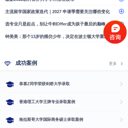
融会计硕士实录
​恭喜Z同学荣获剑桥大学录取
主流留学国家政策迭代｜2027 申请季需要关注哪些变化
选专业只是起点，别让牛剑Offer成为孩子最后的巅峰
钟美美：那个13岁的模仿少年，决定在波士顿大学重新定义自己
成功案例
更多
​恭喜Z同学荣获剑桥大学录取
香港理工大学王牌专业录取案例
格拉斯哥大学国际商务硕士录取案例