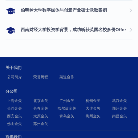
伯明翰大学数字媒体与创意产业硕士录取案例
西南财经大学投资学背景，成功斩获英国名校多份Offer
关于我们
公司简介
荣誉历程
渠道合作
分公司
上海金矢
北京金矢
广州金矢
杭州金矢
武汉金矢
长沙金矢
长春金矢
哈尔滨金矢
大连金矢
郑州金矢
西安金矢
太原金矢
青岛金矢
衢州金矢
南昌金矢
佛山金矢
苏州金矢
联系我们