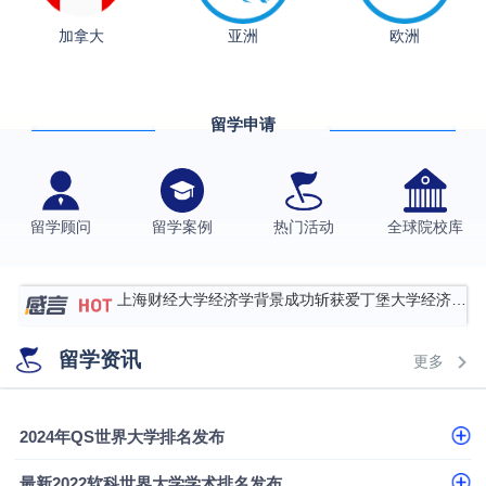
加拿大
亚洲
欧洲
从上海财大2+2到谢菲尔德：低均分逆袭QS百强金
融会计硕士实录
​恭喜Z同学荣获剑桥大学录取
留学申请
香港理工大学王牌专业录取案例
格拉斯哥大学国际商务硕士录取案例
伯明翰大学数字媒体与创意产业硕士录取案例
留学顾问
留学案例
热门活动
全球院校库
西南财经大学投资学背景，成功斩获英国名校多份
Offer
上海财经大学经济学背景成功斩获爱丁堡大学经济学
硕士录取
数学背景的他，靠“供应链”故事敲开哥大、宾大之门
留学资讯
更多
专科逆袭伦敦大学学院UCL录取案例解析
香港浸会大学伦理与公共事务硕士录取
2024年QS世界大学排名发布
从上海财大2+2到谢菲尔德：低均分逆袭QS百强金
最新2022软科世界大学学术排名发布