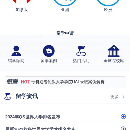
融会计硕士实录
​恭喜Z同学荣获剑桥大学录取
加拿大
亚洲
欧洲
香港理工大学王牌专业录取案例
格拉斯哥大学国际商务硕士录取案例
留学申请
伯明翰大学数字媒体与创意产业硕士录取案例
西南财经大学投资学背景，成功斩获英国名校多份
Offer
上海财经大学经济学背景成功斩获爱丁堡大学经济学
留学顾问
留学案例
热门活动
全球院校库
硕士录取
数学背景的他，靠“供应链”故事敲开哥大、宾大之门
专科逆袭伦敦大学学院UCL录取案例解析
香港浸会大学伦理与公共事务硕士录取
留学资讯
更多
从上海财大2+2到谢菲尔德：低均分逆袭QS百强金
融会计硕士实录
​恭喜Z同学荣获剑桥大学录取
2024年QS世界大学排名发布
最新2022软科世界大学学术排名发布