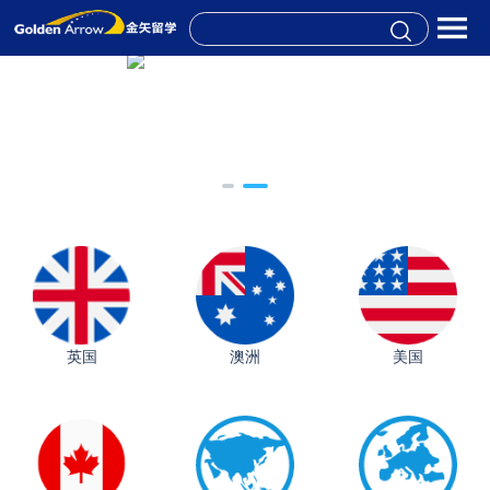
英国
澳洲
美国
从上海财大2+2到谢菲尔德：低均分逆袭QS百强金