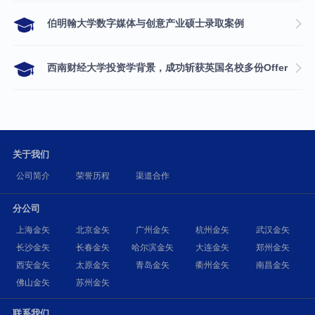
伯明翰大学数字媒体与创意产业硕士录取案例
西南财经大学投资学背景，成功斩获英国名校多份Offer
关于我们
公司简介
荣誉历程
渠道合作
分公司
上海金矢
北京金矢
广州金矢
杭州金矢
武汉金矢
长沙金矢
长春金矢
哈尔滨金矢
大连金矢
郑州金矢
西安金矢
太原金矢
青岛金矢
衢州金矢
南昌金矢
佛山金矢
苏州金矢
联系我们