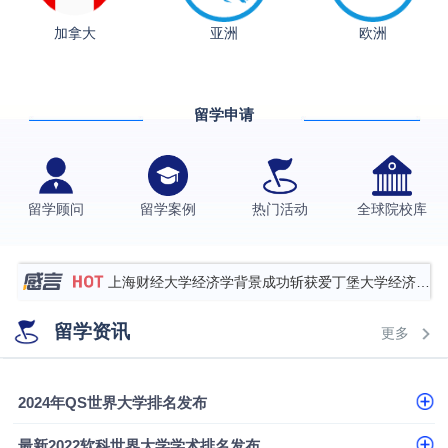
加拿大
亚洲
欧洲
从上海财大2+2到谢菲尔德：低均分逆袭QS百强金
融会计硕士实录
​恭喜Z同学荣获剑桥大学录取
留学申请
香港理工大学王牌专业录取案例
格拉斯哥大学国际商务硕士录取案例
伯明翰大学数字媒体与创意产业硕士录取案例
留学顾问
留学案例
热门活动
全球院校库
西南财经大学投资学背景，成功斩获英国名校多份
Offer
上海财经大学经济学背景成功斩获爱丁堡大学经济学
硕士录取
数学背景的他，靠“供应链”故事敲开哥大、宾大之门
留学资讯
更多
专科逆袭伦敦大学学院UCL录取案例解析
香港浸会大学伦理与公共事务硕士录取
2024年QS世界大学排名发布
从上海财大2+2到谢菲尔德：低均分逆袭QS百强金
最新2022软科世界大学学术排名发布