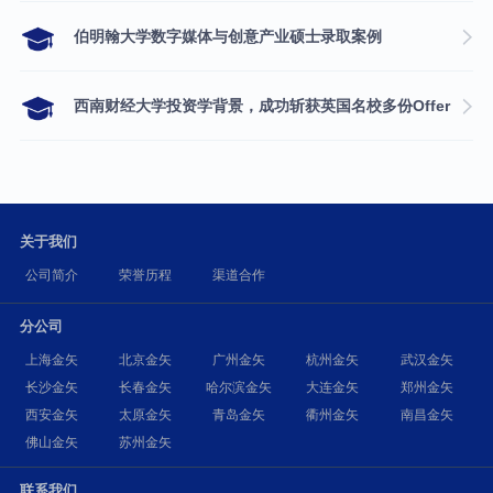
伯明翰大学数字媒体与创意产业硕士录取案例
西南财经大学投资学背景，成功斩获英国名校多份Offer
关于我们
公司简介
荣誉历程
渠道合作
分公司
上海金矢
北京金矢
广州金矢
杭州金矢
武汉金矢
长沙金矢
长春金矢
哈尔滨金矢
大连金矢
郑州金矢
西安金矢
太原金矢
青岛金矢
衢州金矢
南昌金矢
佛山金矢
苏州金矢
联系我们