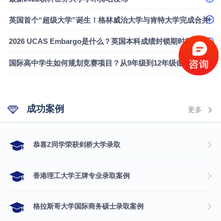
融会计硕士实录
​恭喜Z同学荣获剑桥大学录取
英国首个“超级大学”诞生！格林威治大学与肯特大学完成合并
2026 UCAS Embargo是什么？英国本科成绩封锁期时间、影响及应对指南
国际高中学生如何规划竞赛项目？从9年级到12年级做好本科申请布局
成功案例
更多
​恭喜Z同学荣获剑桥大学录取
香港理工大学王牌专业录取案例
格拉斯哥大学国际商务硕士录取案例