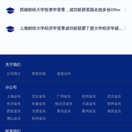
西南财经大学投资学背景，成功斩获英国名校多份Offer
上海财经大学经济学背景成功斩获爱丁堡大学经济学硕士录取
关于我们
公司简介
荣誉历程
渠道合作
分公司
上海金矢
北京金矢
广州金矢
杭州金矢
武汉金矢
长沙金矢
长春金矢
哈尔滨金矢
大连金矢
郑州金矢
西安金矢
太原金矢
青岛金矢
衢州金矢
南昌金矢
佛山金矢
苏州金矢
联系我们