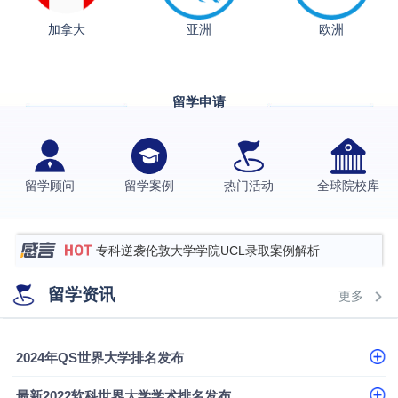
从上海财大2+2到谢菲尔德：低均分逆袭QS百强金
加拿大
亚洲
欧洲
融会计硕士实录
​恭喜Z同学荣获剑桥大学录取
格拉斯哥大学国际商务硕士录取案例
留学申请
伯明翰大学数字媒体与创意产业硕士录取案例
西南财经大学投资学背景，成功斩获英国名校多份
Offer
上海财经大学经济学背景成功斩获爱丁堡大学经济学
留学顾问
留学案例
热门活动
全球院校库
硕士录取
数学背景的他，靠“供应链”故事敲开哥大、宾大之门
专科逆袭伦敦大学学院UCL录取案例解析
香港浸会大学伦理与公共事务硕士录取
留学资讯
更多
从上海财大2+2到谢菲尔德：低均分逆袭QS百强金
融会计硕士实录
从上海财大2+2到谢菲尔德：低均分逆袭QS百强金
2024年QS世界大学排名发布
融会计硕士实录
​恭喜Z同学荣获剑桥大学录取
最新2022软科世界大学学术排名发布