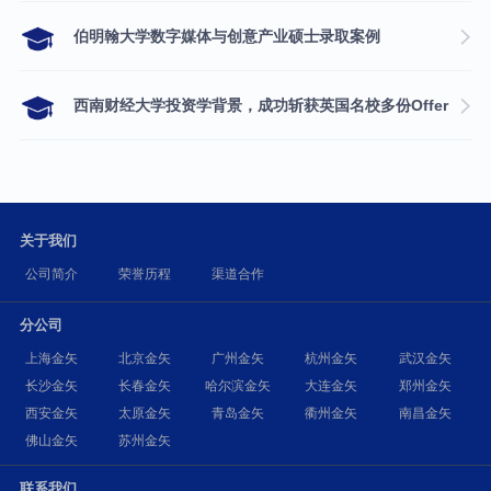
伯明翰大学数字媒体与创意产业硕士录取案例
西南财经大学投资学背景，成功斩获英国名校多份Offer
关于我们
公司简介
荣誉历程
渠道合作
分公司
上海金矢
北京金矢
广州金矢
杭州金矢
武汉金矢
长沙金矢
长春金矢
哈尔滨金矢
大连金矢
郑州金矢
西安金矢
太原金矢
青岛金矢
衢州金矢
南昌金矢
佛山金矢
苏州金矢
联系我们