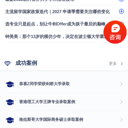
融会计硕士实录
​恭喜Z同学荣获剑桥大学录取
主流留学国家政策迭代｜2027 申请季需要关注哪些变化
选专业只是起点，别让牛剑Offer成为孩子最后的巅峰
钟美美：那个13岁的模仿少年，决定在波士顿大学重新定义自己
成功案例
更多
​恭喜Z同学荣获剑桥大学录取
香港理工大学王牌专业录取案例
格拉斯哥大学国际商务硕士录取案例