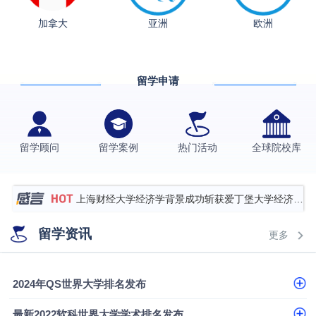
加拿大
亚洲
欧洲
从上海财大2+2到谢菲尔德：低均分逆袭QS百强金
融会计硕士实录
​恭喜Z同学荣获剑桥大学录取
留学申请
香港理工大学王牌专业录取案例
格拉斯哥大学国际商务硕士录取案例
伯明翰大学数字媒体与创意产业硕士录取案例
留学顾问
留学案例
热门活动
全球院校库
西南财经大学投资学背景，成功斩获英国名校多份
Offer
上海财经大学经济学背景成功斩获爱丁堡大学经济学
硕士录取
数学背景的他，靠“供应链”故事敲开哥大、宾大之门
留学资讯
更多
专科逆袭伦敦大学学院UCL录取案例解析
香港浸会大学伦理与公共事务硕士录取
2024年QS世界大学排名发布
从上海财大2+2到谢菲尔德：低均分逆袭QS百强金
最新2022软科世界大学学术排名发布