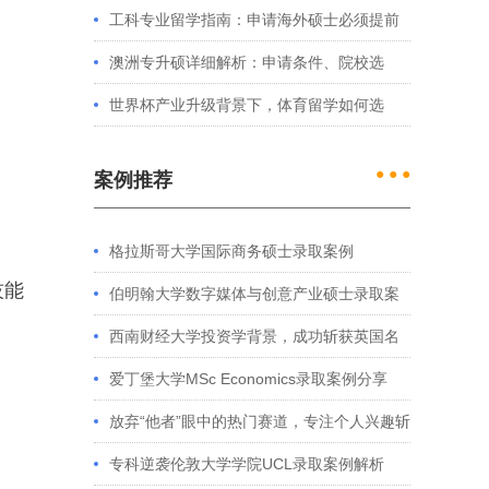
处理？留学服务中心常见问题解答
工科专业留学指南：申请海外硕士必须提前
准备的4件事
澳洲专升硕详细解析：申请条件、院校选
择、学制费用全介绍
世界杯产业升级背景下，体育留学如何选
择？
● ● ●
案例推荐
格拉斯哥大学国际商务硕士录取案例
技能
伯明翰大学数字媒体与创意产业硕士录取案
例
西南财经大学投资学背景，成功斩获英国名
校多份Offer
爱丁堡大学MSc Economics录取案例分享
放弃“他者”眼中的热门赛道，专注个人兴趣斩
获藤校offer｜成功跨专业申请经验分享
专科逆袭伦敦大学学院UCL录取案例解析