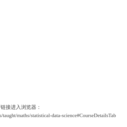
下链接进入浏览器：
/taught/maths/statistical-data-science#CourseDetailsTab