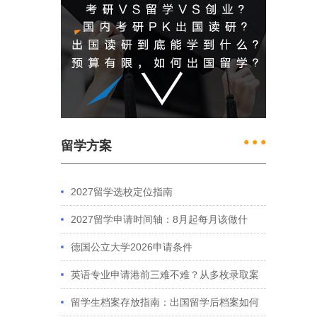
● ● ●
留学方案
2027留学选校定位指南
2027留学申请时间轴：8月起每月该做什
么？英、美、澳、港申请全攻略
德国公立大学2026申请条件
英语专业申请港前三难不难？从多枚录取案
例看港大、港中文申请要求
留学生档案存放指南：出国留学后档案如何