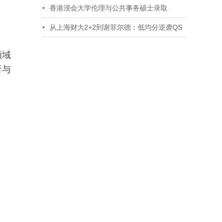
香港浸会大学伦理与公共事务硕士录取
从上海财大2+2到谢菲尔德：低均分逆袭QS
百强金融会计硕士实录
领域
析与