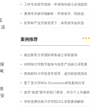
处理？留学服务中心常见问题解答
工科专业留学指南：申请海外硕士必须提前
准备的4件事
澳洲专升硕详细解析：申请条件、院校选
盗
择、学制费用全介绍
世界杯产业升级背景下，体育留学如何选
，这
择？
● ● ●
案例推荐
格拉斯哥大学国际商务硕士录取案例
受保
伯明翰大学数字媒体与创意产业硕士录取案
网
例
西南财经大学投资学背景，成功斩获英国名
。
校多份Offer
爱丁堡大学MSc Economics录取案例分享
感
放弃“他者”眼中的热门赛道，专注个人兴趣斩
络安
获藤校offer｜成功跨专业申请经验分享
专科逆袭伦敦大学学院UCL录取案例解析