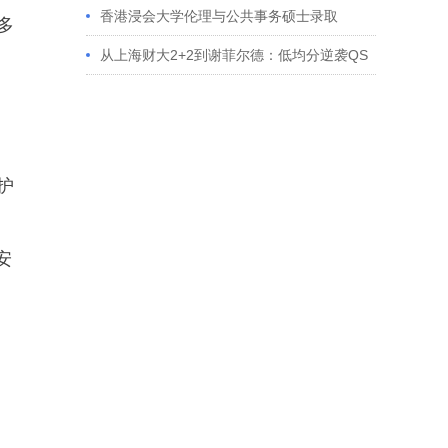
香港浸会大学伦理与公共事务硕士录取
多
从上海财大2+2到谢菲尔德：低均分逆袭QS
百强金融会计硕士实录
护
安