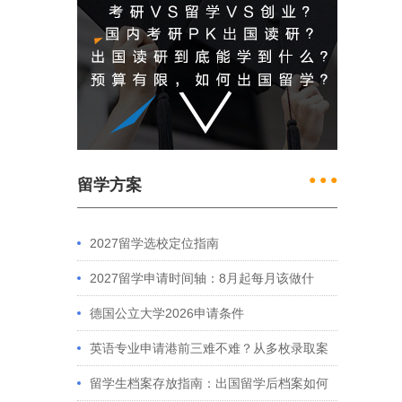
● ● ●
留学方案
2027留学选校定位指南
2027留学申请时间轴：8月起每月该做什
么？英、美、澳、港申请全攻略
德国公立大学2026申请条件
英语专业申请港前三难不难？从多枚录取案
例看港大、港中文申请要求
留学生档案存放指南：出国留学后档案如何