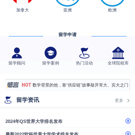
加拿大
亚洲
欧洲
从上海财大2+2到谢菲尔德：低均分逆袭QS百强金
融会计硕士实录
​恭喜Z同学荣获剑桥大学录取
留学申请
格拉斯哥大学国际商务硕士录取案例
伯明翰大学数字媒体与创意产业硕士录取案例
西南财经大学投资学背景，成功斩获英国名校多份
留学顾问
留学案例
热门活动
全球院校库
Offer
上海财经大学经济学背景成功斩获爱丁堡大学经济学
硕士录取
数学背景的他，靠“供应链”故事敲开哥大、宾大之门
专科逆袭伦敦大学学院UCL录取案例解析
留学资讯
更多
香港浸会大学伦理与公共事务硕士录取
从上海财大2+2到谢菲尔德：低均分逆袭QS百强金
2024年QS世界大学排名发布
融会计硕士实录
从上海财大2+2到谢菲尔德：低均分逆袭QS百强金
最新2022软科世界大学学术排名发布