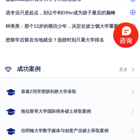
融会计硕士实录
​恭喜Z同学荣获剑桥大学录取
选专业只是起点，别让牛剑Offer成为孩子最后的巅峰
钟美美：那个13岁的模仿少年，决定在波士顿大学重新定义自己
想留学后留在当地就业？选校时别只看大学排名
成功案例
更多
​恭喜Z同学荣获剑桥大学录取
格拉斯哥大学国际商务硕士录取案例
伯明翰大学数字媒体与创意产业硕士录取案例