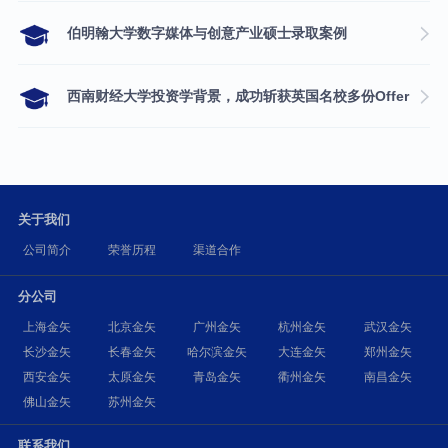
伯明翰大学数字媒体与创意产业硕士录取案例
西南财经大学投资学背景，成功斩获英国名校多份Offer
关于我们
公司简介
荣誉历程
渠道合作
分公司
上海金矢
北京金矢
广州金矢
杭州金矢
武汉金矢
长沙金矢
长春金矢
哈尔滨金矢
大连金矢
郑州金矢
西安金矢
太原金矢
青岛金矢
衢州金矢
南昌金矢
佛山金矢
苏州金矢
联系我们