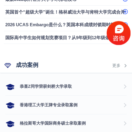
融会计硕士实录
​恭喜Z同学荣获剑桥大学录取
英国首个“超级大学”诞生！格林威治大学与肯特大学完成合并
2026 UCAS Embargo是什么？英国本科成绩封锁期时间、影响及应对指南
国际高中学生如何规划竞赛项目？从9年级到12年级做好本科申请布局
成功案例
更多
​恭喜Z同学荣获剑桥大学录取
香港理工大学王牌专业录取案例
格拉斯哥大学国际商务硕士录取案例