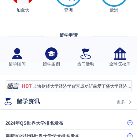
加拿大
亚洲
欧洲
从上海财大2+2到谢菲尔德：低均分逆袭QS百强金
融会计硕士实录
​恭喜Z同学荣获剑桥大学录取
留学申请
香港理工大学王牌专业录取案例
格拉斯哥大学国际商务硕士录取案例
伯明翰大学数字媒体与创意产业硕士录取案例
留学顾问
留学案例
热门活动
全球院校库
西南财经大学投资学背景，成功斩获英国名校多份
Offer
上海财经大学经济学背景成功斩获爱丁堡大学经济学
硕士录取
数学背景的他，靠“供应链”故事敲开哥大、宾大之门
留学资讯
更多
专科逆袭伦敦大学学院UCL录取案例解析
香港浸会大学伦理与公共事务硕士录取
2024年QS世界大学排名发布
从上海财大2+2到谢菲尔德：低均分逆袭QS百强金
最新2022软科世界大学学术排名发布