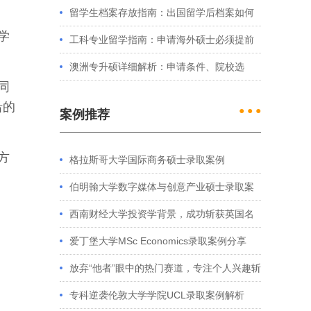
例看港大、港中文申请要求
留学生档案存放指南：出国留学后档案如何
学
处理？留学服务中心常见问题解答
工科专业留学指南：申请海外硕士必须提前
准备的4件事
澳洲专升硕详细解析：申请条件、院校选
同
择、学制费用全介绍
沿的
● ● ●
案例推荐
方
格拉斯哥大学国际商务硕士录取案例
伯明翰大学数字媒体与创意产业硕士录取案
例
西南财经大学投资学背景，成功斩获英国名
校多份Offer
爱丁堡大学MSc Economics录取案例分享
放弃“他者”眼中的热门赛道，专注个人兴趣斩
获藤校offer｜成功跨专业申请经验分享
专科逆袭伦敦大学学院UCL录取案例解析