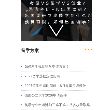
● ● ●
留学方案
如何科学规划留学申请方案？
2027留学选校定位指南
2027留学申请时间轴：8月起每月该做什
么？英、美、澳、港申请全攻略
德国公立大学2026申请条件
英语专业申请港前三难不难？从多枚录取案