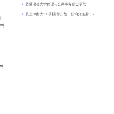
香港浸会大学伦理与公共事务硕士录取
从上海财大2+2到谢菲尔德：低均分逆袭QS
考
百强金融会计硕士实录
文书
书