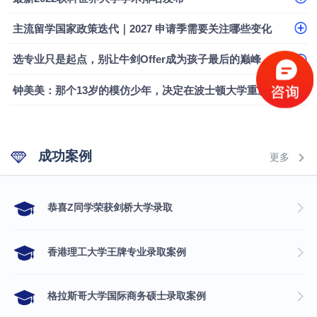
融会计硕士实录
​恭喜Z同学荣获剑桥大学录取
主流留学国家政策迭代｜2027 申请季需要关注哪些变化
选专业只是起点，别让牛剑Offer成为孩子最后的巅峰
钟美美：那个13岁的模仿少年，决定在波士顿大学重新定义自己
成功案例
更多
​恭喜Z同学荣获剑桥大学录取
香港理工大学王牌专业录取案例
格拉斯哥大学国际商务硕士录取案例