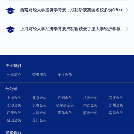
西南财经大学投资学背景，成功斩获英国名校多份Offer
上海财经大学经济学背景成功斩获爱丁堡大学经济学硕士录取
关于我们
公司简介
荣誉历程
渠道合作
分公司
上海金矢
北京金矢
广州金矢
杭州金矢
武汉金矢
长沙金矢
长春金矢
哈尔滨金矢
大连金矢
郑州金矢
西安金矢
太原金矢
青岛金矢
衢州金矢
南昌金矢
佛山金矢
苏州金矢
联系我们