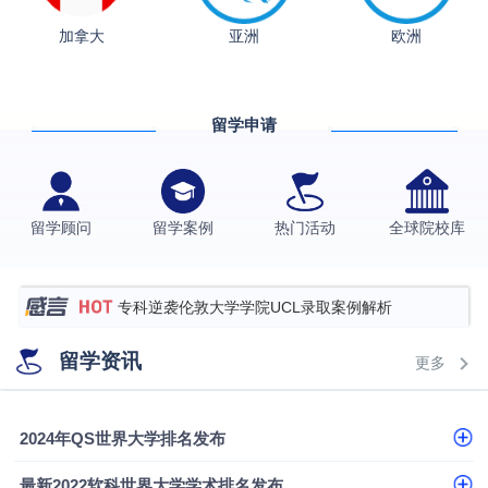
从上海财大2+2到谢菲尔德：低均分逆袭QS百强金
加拿大
亚洲
欧洲
融会计硕士实录
​恭喜Z同学荣获剑桥大学录取
格拉斯哥大学国际商务硕士录取案例
留学申请
伯明翰大学数字媒体与创意产业硕士录取案例
西南财经大学投资学背景，成功斩获英国名校多份
Offer
上海财经大学经济学背景成功斩获爱丁堡大学经济学
留学顾问
留学案例
热门活动
全球院校库
硕士录取
数学背景的他，靠“供应链”故事敲开哥大、宾大之门
专科逆袭伦敦大学学院UCL录取案例解析
香港浸会大学伦理与公共事务硕士录取
留学资讯
更多
从上海财大2+2到谢菲尔德：低均分逆袭QS百强金
融会计硕士实录
从上海财大2+2到谢菲尔德：低均分逆袭QS百强金
2024年QS世界大学排名发布
融会计硕士实录
​恭喜Z同学荣获剑桥大学录取
最新2022软科世界大学学术排名发布