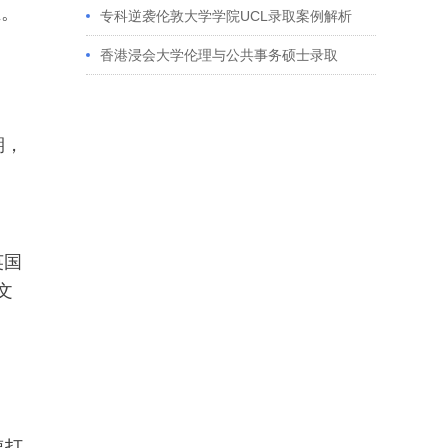
生。
获藤校offer｜成功跨专业申请经验分享
专科逆袭伦敦大学学院UCL录取案例解析
香港浸会大学伦理与公共事务硕士录取
期，
英国
文
速打