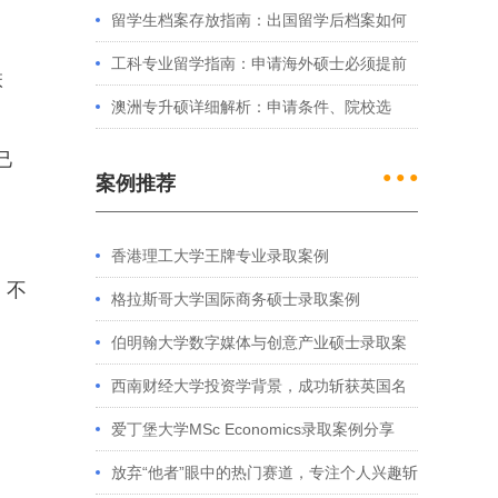
例看港大、港中文申请要求
留学生档案存放指南：出国留学后档案如何
处理？留学服务中心常见问题解答
工科专业留学指南：申请海外硕士必须提前
联
准备的4件事
澳洲专升硕详细解析：申请条件、院校选
择、学制费用全介绍
己
● ● ●
案例推荐
香港理工大学王牌专业录取案例
，不
格拉斯哥大学国际商务硕士录取案例
伯明翰大学数字媒体与创意产业硕士录取案
例
西南财经大学投资学背景，成功斩获英国名
校多份Offer
爱丁堡大学MSc Economics录取案例分享
放弃“他者”眼中的热门赛道，专注个人兴趣斩