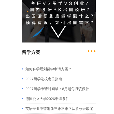
● ● ●
留学方案
如何科学规划留学申请方案？
2027留学选校定位指南
2027留学申请时间轴：8月起每月该做什
么？英、美、澳、港申请全攻略
德国公立大学2026申请条件
英语专业申请港前三难不难？从多枚录取案