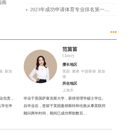
指南
2023年成功申请体育专业排名第一…
范茵茵
Cherry
擅长地区
港 新加
英国 澳洲 中国香港 新加
坡
所在地区
上海市
留学行业十余
专业负责，
毕业于英国萨塞克斯大学，获得管理学硕士学位。
帮助学生成功
名学生申
自毕业后，曾留于英国曼彻斯特和伦敦从事英联邦
港在内的多所
顾问两年时间，期间已成功帮助数百…