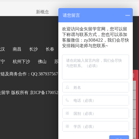
新概念
请您留言
欢迎访问金矢留学官网，您可以留
下称谓与联系方式，您也可以添加
客服微信：zy308422，我们会尽快
安排顾问老师与您联系~
武汉
南昌
长沙
长春
哈尔滨
大连
郑州
西宁
杭州下沙
佛山
苏州
及商务合作：QQ:387937567
在线咨询
英国留学咨询
ed. 金矢留学 版权所有
京ICP备17005244号-1
澳洲留学咨询
美国留学咨询
亚洲留学咨询
欧洲留学咨询
高中留学咨询