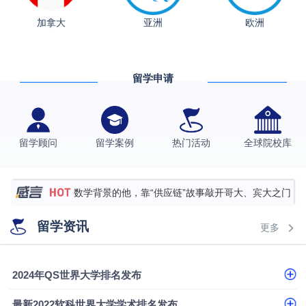
从上海财大2+2到谢菲尔德：低均分逆袭QS百强金
加拿大
亚洲
欧洲
融会计硕士实录
​恭喜Z同学荣获剑桥大学录取
香港理工大学王牌专业录取案例
留学申请
格拉斯哥大学国际商务硕士录取案例
伯明翰大学数字媒体与创意产业硕士录取案例
西南财经大学投资学背景，成功斩获英国名校多份
留学顾问
留学案例
热门活动
全球院校库
Offer
上海财经大学经济学背景成功斩获爱丁堡大学经济学
硕士录取
数学背景的他，靠“供应链”故事敲开哥大、宾大之门
专科逆袭伦敦大学学院UCL录取案例解析
留学资讯
更多
香港浸会大学伦理与公共事务硕士录取
从上海财大2+2到谢菲尔德：低均分逆袭QS百强金
2024年QS世界大学排名发布
融会计硕士实录
​恭喜Z同学荣获剑桥大学录取
最新2022软科世界大学学术排名发布