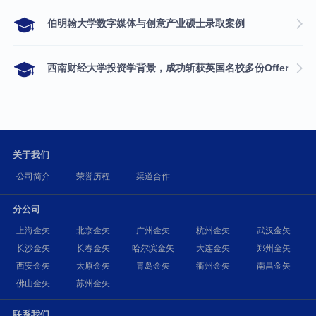
伯明翰大学数字媒体与创意产业硕士录取案例
西南财经大学投资学背景，成功斩获英国名校多份Offer
关于我们
公司简介
荣誉历程
渠道合作
分公司
上海金矢
北京金矢
广州金矢
杭州金矢
武汉金矢
长沙金矢
长春金矢
哈尔滨金矢
大连金矢
郑州金矢
西安金矢
太原金矢
青岛金矢
衢州金矢
南昌金矢
佛山金矢
苏州金矢
联系我们