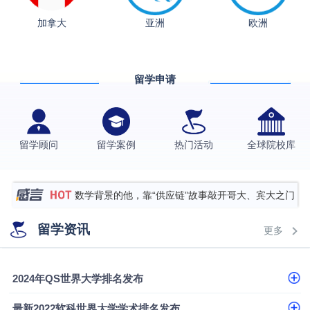
从上海财大2+2到谢菲尔德：低均分逆袭QS百强金
加拿大
亚洲
欧洲
融会计硕士实录
​恭喜Z同学荣获剑桥大学录取
香港理工大学王牌专业录取案例
留学申请
格拉斯哥大学国际商务硕士录取案例
伯明翰大学数字媒体与创意产业硕士录取案例
西南财经大学投资学背景，成功斩获英国名校多份
留学顾问
留学案例
热门活动
全球院校库
Offer
上海财经大学经济学背景成功斩获爱丁堡大学经济学
硕士录取
数学背景的他，靠“供应链”故事敲开哥大、宾大之门
专科逆袭伦敦大学学院UCL录取案例解析
留学资讯
更多
香港浸会大学伦理与公共事务硕士录取
从上海财大2+2到谢菲尔德：低均分逆袭QS百强金
2024年QS世界大学排名发布
融会计硕士实录
​恭喜Z同学荣获剑桥大学录取
最新2022软科世界大学学术排名发布