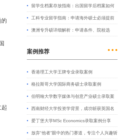
例看港大、港中文申请要求
留学生档案存放指南：出国留学后档案如何
处理？留学服务中心常见问题解答
工科专业留学指南：申请海外硕士必须提前
题的
准备的4件事
澳洲专升硕详细解析：申请条件、院校选
择、学制费用全介绍
国
● ● ●
案例推荐
香港理工大学王牌专业录取案例
格拉斯哥大学国际商务硕士录取案例
伯明翰大学数字媒体与创意产业硕士录取案
立起
例
西南财经大学投资学背景，成功斩获英国名
校多份Offer
爱丁堡大学MSc Economics录取案例分享
放弃“他者”眼中的热门赛道，专注个人兴趣斩