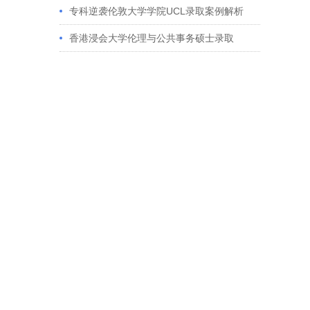
获藤校offer｜成功跨专业申请经验分享
专科逆袭伦敦大学学院UCL录取案例解析
香港浸会大学伦理与公共事务硕士录取