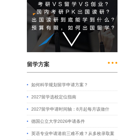
● ● ●
留学方案
如何科学规划留学申请方案？
2027留学选校定位指南
2027留学申请时间轴：8月起每月该做什
么？英、美、澳、港申请全攻略
德国公立大学2026申请条件
英语专业申请港前三难不难？从多枚录取案