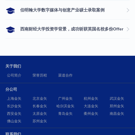
伯明翰大学数字媒体与创意产业硕士录取案例
西南财经大学投资学背景，成功斩获英国名校多份Offer
关于我们
公司简介
荣誉历程
渠道合作
分公司
上海金矢
北京金矢
广州金矢
杭州金矢
武汉金矢
长沙金矢
长春金矢
哈尔滨金矢
大连金矢
郑州金矢
西安金矢
太原金矢
青岛金矢
衢州金矢
南昌金矢
佛山金矢
苏州金矢
联系我们