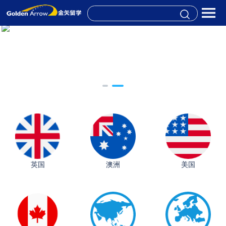
英国
澳洲
美国
从上海财大2+2到谢菲尔德：低均分逆袭QS百强金