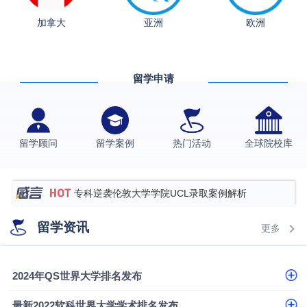
融会计硕士实录
​恭喜Z同学荣获剑桥大学录取
加拿大
亚洲
欧洲
香港理工大学王牌专业录取案例
格拉斯哥大学国际商务硕士录取案例
留学申请
伯明翰大学数字媒体与创意产业硕士录取案例
西南财经大学投资学背景，成功斩获英国名校多份
Offer
上海财经大学经济学背景成功斩获爱丁堡大学经济学
留学顾问
留学案例
热门活动
全球院校库
硕士录取
数学背景的他，靠“供应链”故事敲开哥大、宾大之门
专科逆袭伦敦大学学院UCL录取案例解析
香港浸会大学伦理与公共事务硕士录取
留学资讯
更多
从上海财大2+2到谢菲尔德：低均分逆袭QS百强金
融会计硕士实录
​恭喜Z同学荣获剑桥大学录取
2024年QS世界大学排名发布
最新2022软科世界大学学术排名发布