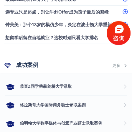
融会计硕士实录
​恭喜Z同学荣获剑桥大学录取
选专业只是起点，别让牛剑Offer成为孩子最后的巅峰
钟美美：那个13岁的模仿少年，决定在波士顿大学重新定义自己
想留学后留在当地就业？选校时别只看大学排名
成功案例
更多
​恭喜Z同学荣获剑桥大学录取
格拉斯哥大学国际商务硕士录取案例
伯明翰大学数字媒体与创意产业硕士录取案例