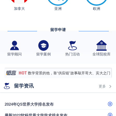
加拿大
亚洲
欧洲
从上海财大2+2到谢菲尔德：低均分逆袭QS百强金
融会计硕士实录
​恭喜Z同学荣获剑桥大学录取
留学申请
格拉斯哥大学国际商务硕士录取案例
伯明翰大学数字媒体与创意产业硕士录取案例
西南财经大学投资学背景，成功斩获英国名校多份
留学顾问
留学案例
热门活动
全球院校库
Offer
上海财经大学经济学背景成功斩获爱丁堡大学经济学
硕士录取
数学背景的他，靠“供应链”故事敲开哥大、宾大之门
专科逆袭伦敦大学学院UCL录取案例解析
留学资讯
更多
香港浸会大学伦理与公共事务硕士录取
从上海财大2+2到谢菲尔德：低均分逆袭QS百强金
2024年QS世界大学排名发布
融会计硕士实录
从上海财大2+2到谢菲尔德：低均分逆袭QS百强金
最新2022软科世界大学学术排名发布