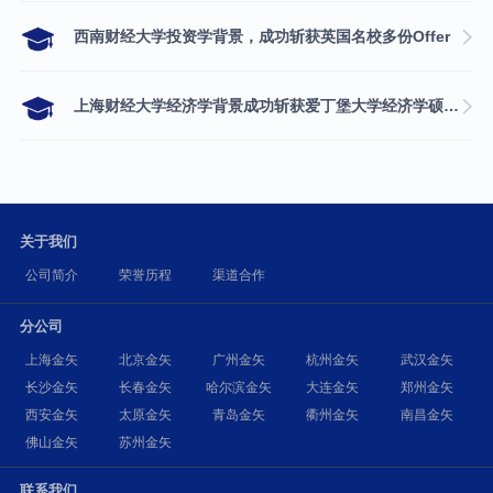
西南财经大学投资学背景，成功斩获英国名校多份Offer
上海财经大学经济学背景成功斩获爱丁堡大学经济学硕士录取
关于我们
公司简介
荣誉历程
渠道合作
分公司
上海金矢
北京金矢
广州金矢
杭州金矢
武汉金矢
长沙金矢
长春金矢
哈尔滨金矢
大连金矢
郑州金矢
西安金矢
太原金矢
青岛金矢
衢州金矢
南昌金矢
佛山金矢
苏州金矢
联系我们