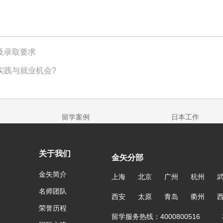
及录取要求
实践与就业机会?
留学案例
日本工作
关于我们
金矢分部
金矢简介
上海
北京
广州
杭州
名师团队
西安
太原
青岛
衢州
荣誉历程
留学服务热线：4000800516 友