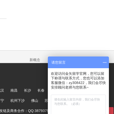
新概念
请您留言
欢迎访问金矢留学官网，您可以留
下称谓与联系方式，您也可以添加
客服微信：zy308422，我们会尽快
安排顾问老师与您联系~
武汉
南昌
长沙
长春
哈尔滨
大连
郑州
西宁
杭州下沙
佛山
苏州
链及商务合作：QQ:387937567
在线咨询