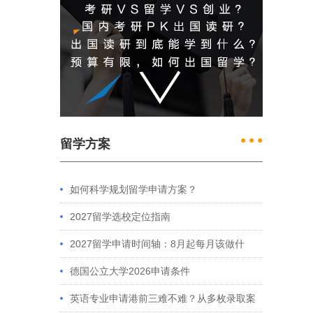
● ● ●
留学方案
如何科学规划留学申请方案？
2027留学选校定位指南
2027留学申请时间轴：8月起每月该做什
么？英、美、澳、港申请全攻略
德国公立大学2026申请条件
英语专业申请港前三难不难？从多枚录取案