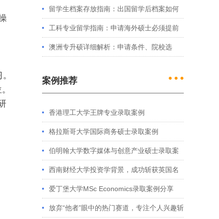
例看港大、港中文申请要求
留学生档案存放指南：出国留学后档案如何
操
处理？留学服务中心常见问题解答
工科专业留学指南：申请海外硕士必须提前
准备的4件事
澳洲专升硕详细解析：申请条件、院校选
择、学制费用全介绍
习。
● ● ●
案例推荐
位。
研
香港理工大学王牌专业录取案例
格拉斯哥大学国际商务硕士录取案例
伯明翰大学数字媒体与创意产业硕士录取案
例
西南财经大学投资学背景，成功斩获英国名
校多份Offer
爱丁堡大学MSc Economics录取案例分享
放弃“他者”眼中的热门赛道，专注个人兴趣斩