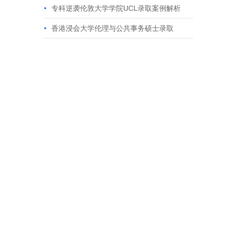
获藤校offer｜成功跨专业申请经验分享
专科逆袭伦敦大学学院UCL录取案例解析
香港浸会大学伦理与公共事务硕士录取