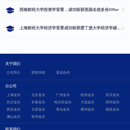
西南财经大学投资学背景，成功斩获英国名校多份Offer
上海财经大学经济学背景成功斩获爱丁堡大学经济学硕士录取
关于我们
公司简介
荣誉历程
渠道合作
分公司
上海金矢
北京金矢
广州金矢
杭州金矢
武汉金矢
长沙金矢
长春金矢
哈尔滨金矢
大连金矢
郑州金矢
西安金矢
太原金矢
青岛金矢
衢州金矢
南昌金矢
佛山金矢
苏州金矢
联系我们