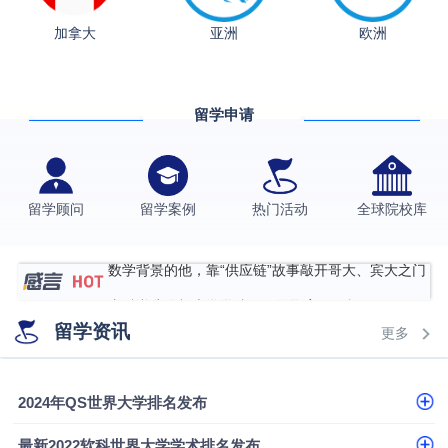
加拿大
亚洲
欧洲
从上海财大2+2到谢菲尔德：低均分逆袭QS百强金
融会计硕士实录
​恭喜Z同学荣获剑桥大学录取
留学申请
格拉斯哥大学国际商务硕士录取案例
伯明翰大学数字媒体与创意产业硕士录取案例
西南财经大学投资学背景，成功斩获英国名校多份
留学顾问
留学案例
热门活动
全球院校库
Offer
上海财经大学经济学背景成功斩获爱丁堡大学经济学
硕士录取
数学背景的他，靠“供应链”故事敲开哥大、宾大之门
专科逆袭伦敦大学学院UCL录取案例解析
留学资讯
更多
香港浸会大学伦理与公共事务硕士录取
从上海财大2+2到谢菲尔德：低均分逆袭QS百强金
2024年QS世界大学排名发布
融会计硕士实录
从上海财大2+2到谢菲尔德：低均分逆袭QS百强金
融会计硕士实录
​恭喜Z同学荣获剑桥大学录取
最新2022软科世界大学学术排名发布