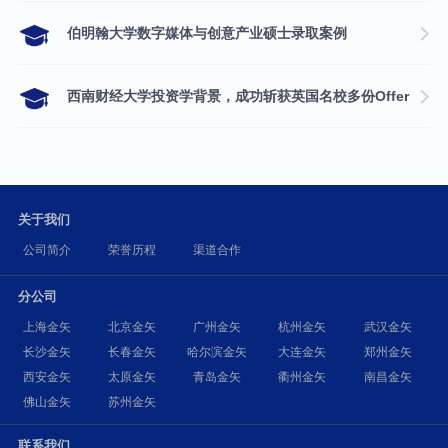
伯明翰大学数字媒体与创意产业硕士录取案例
西南财经大学投资学背景，成功斩获英国名校多份Offer
关于我们
公司简介
荣誉历程
渠道合作
分公司
上海金矢
北京金矢
广州金矢
杭州金矢
武汉金矢
长沙金矢
长春金矢
哈尔滨金矢
大连金矢
郑州金矢
西安金矢
太原金矢
青岛金矢
衢州金矢
南昌金矢
佛山金矢
苏州金矢
联系我们