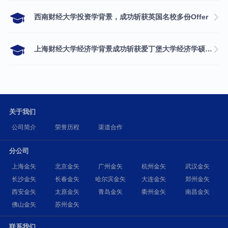
西南财经大学投资学背景，成功斩获英国名校多份Offer
上海财经大学经济学背景成功斩获爱丁堡大学经济学硕士录取
关于我们
公司简介
荣誉历程
渠道合作
分公司
上海金矢
北京金矢
广州金矢
杭州金矢
武汉金矢
长沙金矢
长春金矢
哈尔滨金矢
大连金矢
郑州金矢
西安金矢
太原金矢
青岛金矢
衢州金矢
南昌金矢
佛山金矢
苏州金矢
联系我们