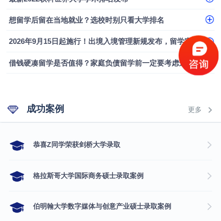
融会计硕士实录
​恭喜Z同学荣获剑桥大学录取
想留学后留在当地就业？选校时别只看大学排名
2026年9月15日起施行！出境入境管理新规发布，留学家庭需要关注什么？
借钱硬凑留学是否值得？家庭负债留学前一定要考虑这几个问题
成功案例
更多
​恭喜Z同学荣获剑桥大学录取
格拉斯哥大学国际商务硕士录取案例
伯明翰大学数字媒体与创意产业硕士录取案例