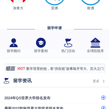
加拿大
亚洲
欧洲
从上海财大2+2到谢菲尔德：低均分逆袭QS百强金
融会计硕士实录
​恭喜Z同学荣获剑桥大学录取
留学申请
格拉斯哥大学国际商务硕士录取案例
伯明翰大学数字媒体与创意产业硕士录取案例
西南财经大学投资学背景，成功斩获英国名校多份
留学顾问
留学案例
热门活动
全球院校库
Offer
上海财经大学经济学背景成功斩获爱丁堡大学经济学
硕士录取
数学背景的他，靠“供应链”故事敲开哥大、宾大之门
专科逆袭伦敦大学学院UCL录取案例解析
留学资讯
更多
香港浸会大学伦理与公共事务硕士录取
从上海财大2+2到谢菲尔德：低均分逆袭QS百强金
2024年QS世界大学排名发布
融会计硕士实录
从上海财大2+2到谢菲尔德：低均分逆袭QS百强金
最新2022软科世界大学学术排名发布