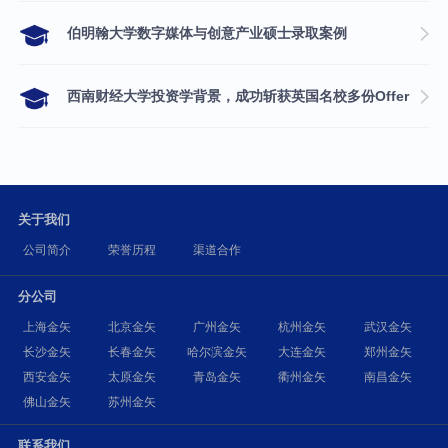
伯明翰大学数字媒体与创意产业硕士录取案例
西南财经大学投资学背景，成功斩获英国名校多份Offer
关于我们
公司简介
荣誉历程
渠道合作
分公司
上海金矢
北京金矢
广州金矢
杭州金矢
武汉金矢
长沙金矢
长春金矢
哈尔滨金矢
大连金矢
郑州金矢
西安金矢
太原金矢
青岛金矢
衢州金矢
南昌金矢
佛山金矢
苏州金矢
联系我们