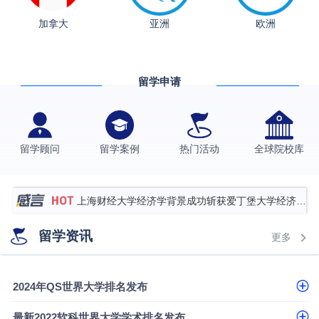
加拿大
亚洲
欧洲
从上海财大2+2到谢菲尔德：低均分逆袭QS百强金
融会计硕士实录
​恭喜Z同学荣获剑桥大学录取
留学申请
香港理工大学王牌专业录取案例
格拉斯哥大学国际商务硕士录取案例
伯明翰大学数字媒体与创意产业硕士录取案例
留学顾问
留学案例
热门活动
全球院校库
西南财经大学投资学背景，成功斩获英国名校多份
Offer
上海财经大学经济学背景成功斩获爱丁堡大学经济学
硕士录取
数学背景的他，靠“供应链”故事敲开哥大、宾大之门
留学资讯
更多
专科逆袭伦敦大学学院UCL录取案例解析
香港浸会大学伦理与公共事务硕士录取
2024年QS世界大学排名发布
从上海财大2+2到谢菲尔德：低均分逆袭QS百强金
最新2022软科世界大学学术排名发布