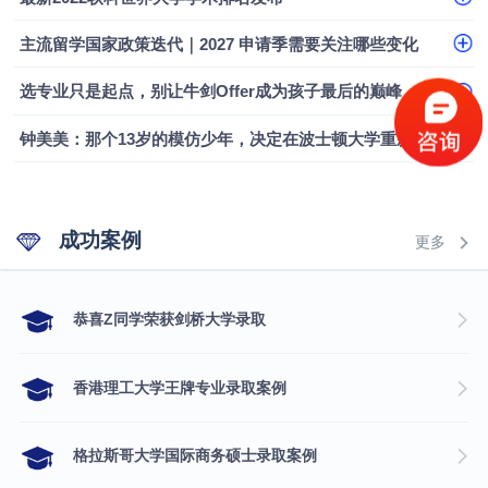
融会计硕士实录
​恭喜Z同学荣获剑桥大学录取
主流留学国家政策迭代｜2027 申请季需要关注哪些变化
选专业只是起点，别让牛剑Offer成为孩子最后的巅峰
钟美美：那个13岁的模仿少年，决定在波士顿大学重新定义自己
成功案例
更多
​恭喜Z同学荣获剑桥大学录取
香港理工大学王牌专业录取案例
格拉斯哥大学国际商务硕士录取案例