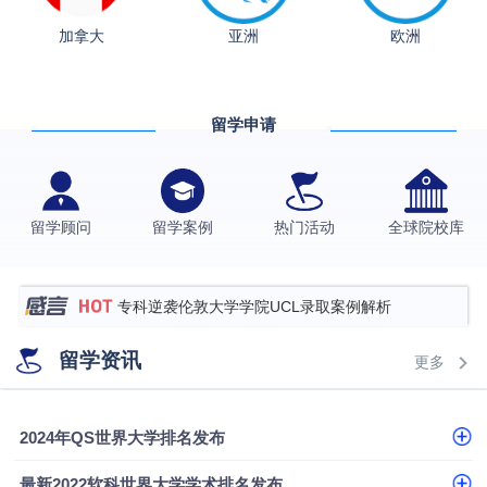
融会计硕士实录
​恭喜Z同学荣获剑桥大学录取
加拿大
亚洲
欧洲
香港理工大学王牌专业录取案例
格拉斯哥大学国际商务硕士录取案例
留学申请
伯明翰大学数字媒体与创意产业硕士录取案例
西南财经大学投资学背景，成功斩获英国名校多份
Offer
上海财经大学经济学背景成功斩获爱丁堡大学经济学
留学顾问
留学案例
热门活动
全球院校库
硕士录取
数学背景的他，靠“供应链”故事敲开哥大、宾大之门
专科逆袭伦敦大学学院UCL录取案例解析
香港浸会大学伦理与公共事务硕士录取
留学资讯
更多
从上海财大2+2到谢菲尔德：低均分逆袭QS百强金
融会计硕士实录
​恭喜Z同学荣获剑桥大学录取
2024年QS世界大学排名发布
最新2022软科世界大学学术排名发布