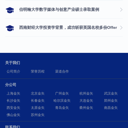
伯明翰大学数字媒体与创意产业硕士录取案例
西南财经大学投资学背景，成功斩获英国名校多份Offer
关于我们
公司简介
荣誉历程
渠道合作
分公司
上海金矢
北京金矢
广州金矢
杭州金矢
武汉金矢
长沙金矢
长春金矢
哈尔滨金矢
大连金矢
郑州金矢
西安金矢
太原金矢
青岛金矢
衢州金矢
南昌金矢
佛山金矢
苏州金矢
联系我们