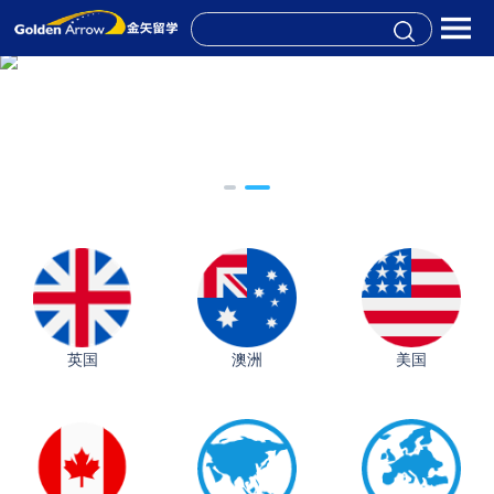
英国
澳洲
美国
从上海财大2+2到谢菲尔德：低均分逆袭QS百强金