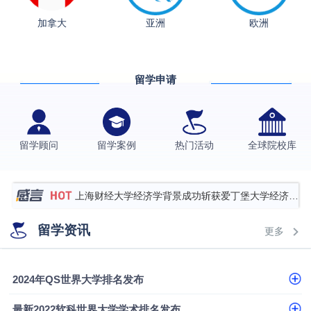
加拿大
亚洲
欧洲
从上海财大2+2到谢菲尔德：低均分逆袭QS百强金
融会计硕士实录
​恭喜Z同学荣获剑桥大学录取
留学申请
香港理工大学王牌专业录取案例
格拉斯哥大学国际商务硕士录取案例
伯明翰大学数字媒体与创意产业硕士录取案例
留学顾问
留学案例
热门活动
全球院校库
西南财经大学投资学背景，成功斩获英国名校多份
Offer
上海财经大学经济学背景成功斩获爱丁堡大学经济学
硕士录取
数学背景的他，靠“供应链”故事敲开哥大、宾大之门
留学资讯
更多
专科逆袭伦敦大学学院UCL录取案例解析
香港浸会大学伦理与公共事务硕士录取
2024年QS世界大学排名发布
从上海财大2+2到谢菲尔德：低均分逆袭QS百强金
最新2022软科世界大学学术排名发布