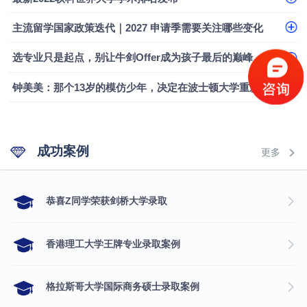
融会计硕士实录
​恭喜Z同学荣获剑桥大学录取
主流留学国家政策迭代｜2027 申请季需要关注哪些变化
选专业只是起点，别让牛剑Offer成为孩子最后的巅峰
钟美美：那个13岁的模仿少年，决定在波士顿大学重新定义自己
成功案例
更多
​恭喜Z同学荣获剑桥大学录取
香港理工大学王牌专业录取案例
格拉斯哥大学国际商务硕士录取案例