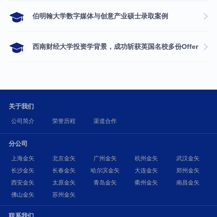
伯明翰大学数字媒体与创意产业硕士录取案例
西南财经大学投资学背景，成功斩获英国名校多份Offer
关于我们
公司简介
荣誉历程
渠道合作
分公司
上海金矢
北京金矢
广州金矢
杭州金矢
武汉金矢
长沙金矢
长春金矢
哈尔滨金矢
大连金矢
郑州金矢
西安金矢
太原金矢
青岛金矢
衢州金矢
南昌金矢
佛山金矢
苏州金矢
联系我们