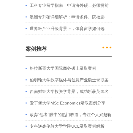
处理？留学服务中心常见问题解答
工科专业留学指南：申请海外硕士必须提前
准备的4件事
澳洲专升硕详细解析：申请条件、院校选
择、学制费用全介绍
世界杯产业升级背景下，体育留学如何选
择？
● ● ●
案例推荐
格拉斯哥大学国际商务硕士录取案例
伯明翰大学数字媒体与创意产业硕士录取案
例
西南财经大学投资学背景，成功斩获英国名
。
校多份Offer
爱丁堡大学MSc Economics录取案例分享
放弃“他者”眼中的热门赛道，专注个人兴趣斩
获藤校offer｜成功跨专业申请经验分享
专科逆袭伦敦大学学院UCL录取案例解析