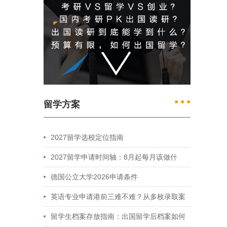
● ● ●
留学方案
2027留学选校定位指南
2027留学申请时间轴：8月起每月该做什
么？英、美、澳、港申请全攻略
德国公立大学2026申请条件
英语专业申请港前三难不难？从多枚录取案
例看港大、港中文申请要求
留学生档案存放指南：出国留学后档案如何