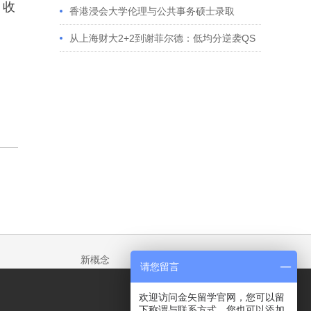
，
收
香港浸会大学伦理与公共事务硕士录取
从上海财大2+2到谢菲尔德：低均分逆袭QS
百强金融会计硕士实录
新概念
请您留言
欢迎访问金矢留学官网，您可以留
下称谓与联系方式，您也可以添加