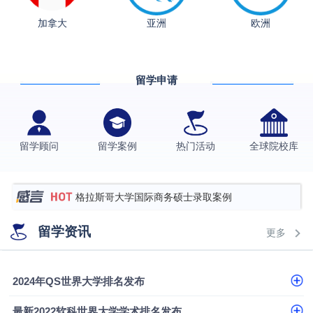
加拿大
亚洲
欧洲
留学申请
从上海财大2+2到谢菲尔德：低均分逆袭QS百强金
融会计硕士实录
​恭喜Z同学荣获剑桥大学录取
留学顾问
留学案例
热门活动
全球院校库
香港理工大学王牌专业录取案例
格拉斯哥大学国际商务硕士录取案例
伯明翰大学数字媒体与创意产业硕士录取案例
留学资讯
更多
西南财经大学投资学背景，成功斩获英国名校多份
Offer
上海财经大学经济学背景成功斩获爱丁堡大学经济学
2024年QS世界大学排名发布
硕士录取
数学背景的他，靠“供应链”故事敲开哥大、宾大之门
最新2022软科世界大学学术排名发布