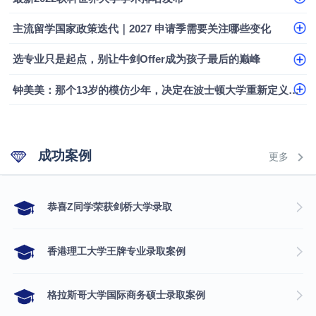
专科逆袭伦敦大学学院UCL录取案例解析
主流留学国家政策迭代｜2027 申请季需要关注哪些变化
香港浸会大学伦理与公共事务硕士录取
选专业只是起点，别让牛剑Offer成为孩子最后的巅峰
从上海财大2+2到谢菲尔德：低均分逆袭QS百强金
融会计硕士实录
​恭喜Z同学荣获剑桥大学录取
钟美美：那个13岁的模仿少年，决定在波士顿大学重新定义自己
成功案例
更多
​恭喜Z同学荣获剑桥大学录取
香港理工大学王牌专业录取案例
格拉斯哥大学国际商务硕士录取案例