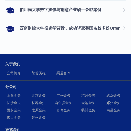
伯明翰大学数字媒体与创意产业硕士录取案例
西南财经大学投资学背景，成功斩获英国名校多份Offer
关于我们
公司简介
荣誉历程
渠道合作
分公司
上海金矢
北京金矢
广州金矢
杭州金矢
武汉金矢
长沙金矢
长春金矢
哈尔滨金矢
大连金矢
郑州金矢
西安金矢
太原金矢
青岛金矢
衢州金矢
南昌金矢
佛山金矢
苏州金矢
联系我们