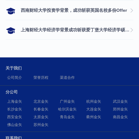
西南财经大学投资学背景，成功斩获英国名校多份Offer
上海财经大学经济学背景成功斩获爱丁堡大学经济学硕士录取
关于我们
公司简介
荣誉历程
渠道合作
分公司
上海金矢
北京金矢
广州金矢
杭州金矢
武汉金矢
长沙金矢
长春金矢
哈尔滨金矢
大连金矢
郑州金矢
西安金矢
太原金矢
青岛金矢
衢州金矢
南昌金矢
佛山金矢
苏州金矢
联系我们