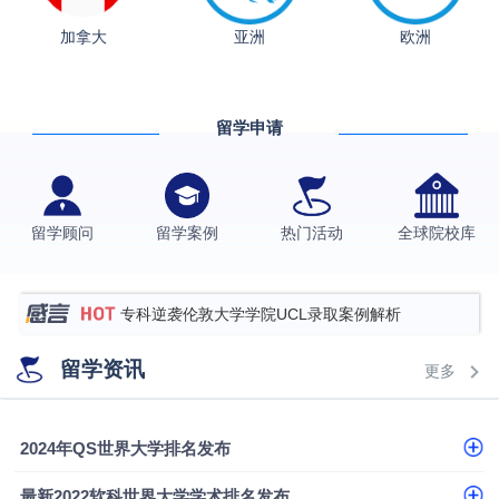
从上海财大2+2到谢菲尔德：低均分逆袭QS百强金
加拿大
亚洲
欧洲
融会计硕士实录
​恭喜Z同学荣获剑桥大学录取
格拉斯哥大学国际商务硕士录取案例
留学申请
伯明翰大学数字媒体与创意产业硕士录取案例
西南财经大学投资学背景，成功斩获英国名校多份
Offer
上海财经大学经济学背景成功斩获爱丁堡大学经济学
留学顾问
留学案例
热门活动
全球院校库
硕士录取
数学背景的他，靠“供应链”故事敲开哥大、宾大之门
专科逆袭伦敦大学学院UCL录取案例解析
香港浸会大学伦理与公共事务硕士录取
留学资讯
更多
从上海财大2+2到谢菲尔德：低均分逆袭QS百强金
融会计硕士实录
从上海财大2+2到谢菲尔德：低均分逆袭QS百强金
2024年QS世界大学排名发布
融会计硕士实录
​恭喜Z同学荣获剑桥大学录取
最新2022软科世界大学学术排名发布