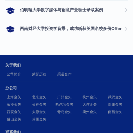
伯明翰大学数字媒体与创意产业硕士录取案例
西南财经大学投资学背景，成功斩获英国名校多份Offer
关于我们
公司简介
荣誉历程
渠道合作
分公司
上海金矢
北京金矢
广州金矢
杭州金矢
武汉金矢
长沙金矢
长春金矢
哈尔滨金矢
大连金矢
郑州金矢
西安金矢
太原金矢
青岛金矢
衢州金矢
南昌金矢
佛山金矢
苏州金矢
联系我们