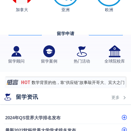
从上海财大2+2到谢菲尔德：低均分逆袭QS百强金
加拿大
亚洲
欧洲
融会计硕士实录
​恭喜Z同学荣获剑桥大学录取
香港理工大学王牌专业录取案例
留学申请
格拉斯哥大学国际商务硕士录取案例
伯明翰大学数字媒体与创意产业硕士录取案例
西南财经大学投资学背景，成功斩获英国名校多份
留学顾问
留学案例
热门活动
全球院校库
Offer
上海财经大学经济学背景成功斩获爱丁堡大学经济学
硕士录取
数学背景的他，靠“供应链”故事敲开哥大、宾大之门
专科逆袭伦敦大学学院UCL录取案例解析
留学资讯
更多
香港浸会大学伦理与公共事务硕士录取
从上海财大2+2到谢菲尔德：低均分逆袭QS百强金
2024年QS世界大学排名发布
融会计硕士实录
​恭喜Z同学荣获剑桥大学录取
最新2022软科世界大学学术排名发布