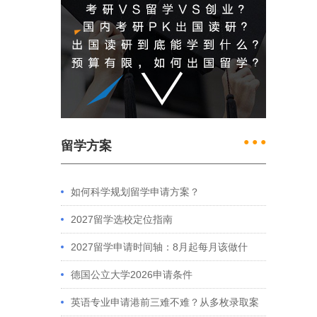
● ● ●
留学方案
如何科学规划留学申请方案？
2027留学选校定位指南
2027留学申请时间轴：8月起每月该做什
么？英、美、澳、港申请全攻略
德国公立大学2026申请条件
英语专业申请港前三难不难？从多枚录取案