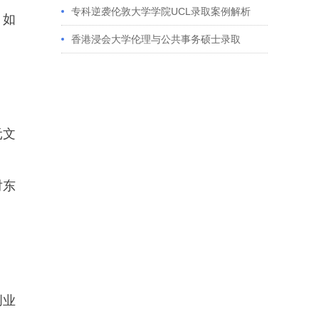
获藤校offer｜成功跨专业申请经验分享
专科逆袭伦敦大学学院UCL录取案例解析
，如
香港浸会大学伦理与公共事务硕士录取
。
元文
对东
。
创业