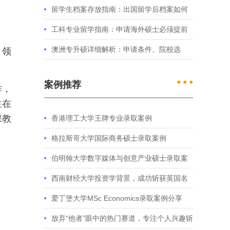
例看港大、港中文申请要求
留学生档案存放指南：出国留学后档案如何
处理？留学服务中心常见问题解答
工科专业留学指南：申请海外硕士必须提前
准备的4件事
澳洲专升硕详细解析：申请条件、院校选
、领
择、学制费用全介绍
● ● ●
案例推荐
作，
生在
保教
香港理工大学王牌专业录取案例
格拉斯哥大学国际商务硕士录取案例
伯明翰大学数字媒体与创意产业硕士录取案
例
西南财经大学投资学背景，成功斩获英国名
校多份Offer
爱丁堡大学MSc Economics录取案例分享
放弃“他者”眼中的热门赛道，专注个人兴趣斩