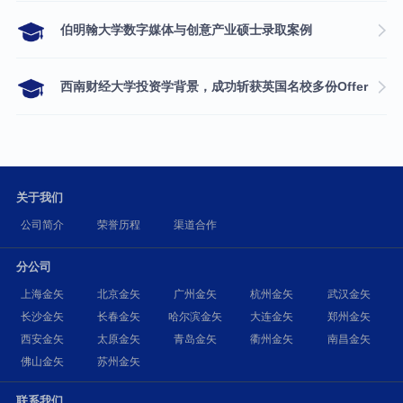
伯明翰大学数字媒体与创意产业硕士录取案例
西南财经大学投资学背景，成功斩获英国名校多份Offer
关于我们
公司简介
荣誉历程
渠道合作
分公司
上海金矢
北京金矢
广州金矢
杭州金矢
武汉金矢
长沙金矢
长春金矢
哈尔滨金矢
大连金矢
郑州金矢
西安金矢
太原金矢
青岛金矢
衢州金矢
南昌金矢
佛山金矢
苏州金矢
联系我们