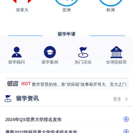
从上海财大2+2到谢菲尔德：低均分逆袭QS百强金
加拿大
亚洲
欧洲
融会计硕士实录
​恭喜Z同学荣获剑桥大学录取
香港理工大学王牌专业录取案例
留学申请
格拉斯哥大学国际商务硕士录取案例
伯明翰大学数字媒体与创意产业硕士录取案例
留学顾问
留学案例
热门活动
全球院校库
西南财经大学投资学背景，成功斩获英国名校多份
Offer
上海财经大学经济学背景成功斩获爱丁堡大学经济学
硕士录取
数学背景的他，靠“供应链”故事敲开哥大、宾大之门
专科逆袭伦敦大学学院UCL录取案例解析
留学资讯
更多
香港浸会大学伦理与公共事务硕士录取
从上海财大2+2到谢菲尔德：低均分逆袭QS百强金
2024年QS世界大学排名发布
融会计硕士实录
​恭喜Z同学荣获剑桥大学录取
最新2022软科世界大学学术排名发布