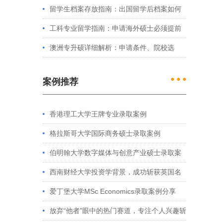
例看港大、港中文申请要求
留学生档案存放指南：出国留学后档案如何
处理？留学服务中心常见问题解答
工科专业留学指南：申请海外硕士必须提前
准备的4件事
澳洲专升硕详细解析：申请条件、院校选
择、学制费用全介绍
● ● ●
案例推荐
香港理工大学王牌专业录取案例
格拉斯哥大学国际商务硕士录取案例
伯明翰大学数字媒体与创意产业硕士录取案
例
西南财经大学投资学背景，成功斩获英国名
校多份Offer
爱丁堡大学MSc Economics录取案例分享
放弃“他者”眼中的热门赛道，专注个人兴趣斩