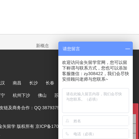
新概念
请您留言
欢迎访问金矢留学官网，您可以留
下称谓与联系方式，您也可以添加
客服微信：zy308422，我们会尽快
安排顾问老师与您联系~
武汉
南昌
长沙
长春
哈尔滨
大连
郑州
西宁
杭州下沙
佛山
苏州
链及商务合作：QQ:387937567
在线咨询
英国留学咨询
ved. 金矢留学 版权所有
京ICP备17005244号-1
澳洲留学咨询
号
美国留学咨询