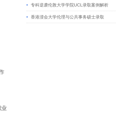
获藤校offer｜成功跨专业申请经验分享
专科逆袭伦敦大学学院UCL录取案例解析
香港浸会大学伦理与公共事务硕士录取
作
职业