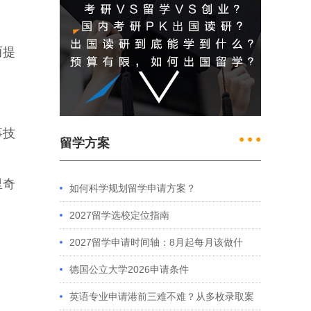
而提
事技
● ● ●
留学方案
里奇
如何科学规划留学申请方案？
2027留学选校定位指南
2027留学申请时间轴：8月起每月该做什
么？英、美、澳、港申请全攻略
德国公立大学2026申请条件
英语专业申请港前三难不难？从多枚录取案