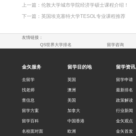
上一篇：伦敦大学城市学院经济学硕士课程介绍！
下一篇：英国埃克塞特大学TESOL专业课程推荐
友情链接：
QS世界大学排名
留学咨询
金矢服务
留学目的地
留学资讯
去留学
英国
留学申请
找老师
澳洲
最新排名
查信息
美国
政策解读
留学方案
加拿大
行业新闻
留学百科
中国香港
金矢观点
名校面对面
欧洲
金矢首发