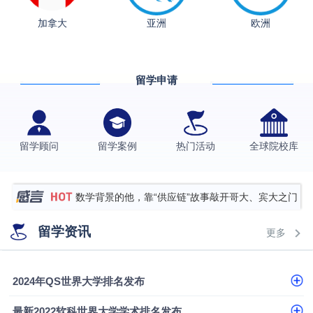
从上海财大2+2到谢菲尔德：低均分逆袭QS百强金
加拿大
亚洲
欧洲
融会计硕士实录
​恭喜Z同学荣获剑桥大学录取
香港理工大学王牌专业录取案例
留学申请
格拉斯哥大学国际商务硕士录取案例
伯明翰大学数字媒体与创意产业硕士录取案例
西南财经大学投资学背景，成功斩获英国名校多份
留学顾问
留学案例
热门活动
全球院校库
Offer
上海财经大学经济学背景成功斩获爱丁堡大学经济学
硕士录取
数学背景的他，靠“供应链”故事敲开哥大、宾大之门
专科逆袭伦敦大学学院UCL录取案例解析
留学资讯
更多
香港浸会大学伦理与公共事务硕士录取
从上海财大2+2到谢菲尔德：低均分逆袭QS百强金
2024年QS世界大学排名发布
融会计硕士实录
​恭喜Z同学荣获剑桥大学录取
最新2022软科世界大学学术排名发布