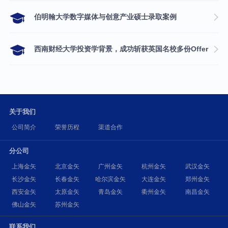
伯明翰大学数字媒体与创意产业硕士录取案例
西南财经大学投资学背景，成功斩获英国名校多份Offer
关于我们
公司简介
荣誉历程
渠道合作
分公司
上海金矢
北京金矢
广州金矢
杭州金矢
武汉金矢
长沙金矢
长春金矢
哈尔滨金矢
大连金矢
郑州金矢
西安金矢
太原金矢
青岛金矢
衢州金矢
南昌金矢
佛山金矢
苏州金矢
联系我们