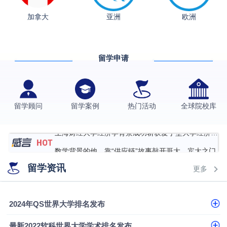
加拿大
亚洲
欧洲
从上海财大2+2到谢菲尔德：低均分逆袭QS百强金
融会计硕士实录
​恭喜Z同学荣获剑桥大学录取
香港理工大学王牌专业录取案例
留学申请
格拉斯哥大学国际商务硕士录取案例
伯明翰大学数字媒体与创意产业硕士录取案例
留学顾问
留学案例
热门活动
全球院校库
西南财经大学投资学背景，成功斩获英国名校多份
Offer
上海财经大学经济学背景成功斩获爱丁堡大学经济学
硕士录取
数学背景的他，靠“供应链”故事敲开哥大、宾大之门
留学资讯
专科逆袭伦敦大学学院UCL录取案例解析
更多
香港浸会大学伦理与公共事务硕士录取
从上海财大2+2到谢菲尔德：低均分逆袭QS百强金
2024年QS世界大学排名发布
融会计硕士实录
​恭喜Z同学荣获剑桥大学录取
最新2022软科世界大学学术排名发布