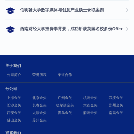
伯明翰大学数字媒体与创意产业硕士录取案例
西南财经大学投资学背景，成功斩获英国名校多份Offer
关于我们
公司简介
荣誉历程
渠道合作
分公司
上海金矢
北京金矢
广州金矢
杭州金矢
武汉金矢
长沙金矢
长春金矢
哈尔滨金矢
大连金矢
郑州金矢
西安金矢
太原金矢
青岛金矢
衢州金矢
南昌金矢
佛山金矢
苏州金矢
联系我们