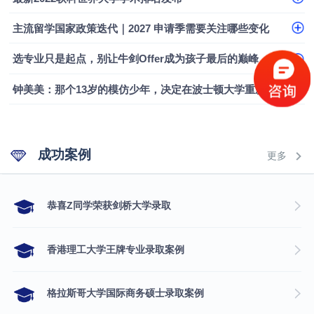
融会计硕士实录
​恭喜Z同学荣获剑桥大学录取
主流留学国家政策迭代｜2027 申请季需要关注哪些变化
选专业只是起点，别让牛剑Offer成为孩子最后的巅峰
钟美美：那个13岁的模仿少年，决定在波士顿大学重新定义自己
成功案例
更多
​恭喜Z同学荣获剑桥大学录取
香港理工大学王牌专业录取案例
格拉斯哥大学国际商务硕士录取案例