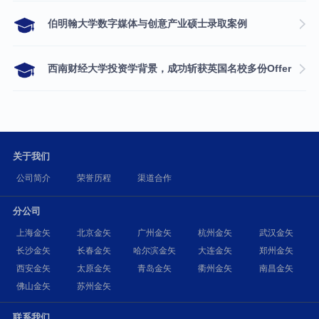
伯明翰大学数字媒体与创意产业硕士录取案例
西南财经大学投资学背景，成功斩获英国名校多份Offer
关于我们
公司简介
荣誉历程
渠道合作
分公司
上海金矢
北京金矢
广州金矢
杭州金矢
武汉金矢
长沙金矢
长春金矢
哈尔滨金矢
大连金矢
郑州金矢
西安金矢
太原金矢
青岛金矢
衢州金矢
南昌金矢
佛山金矢
苏州金矢
联系我们