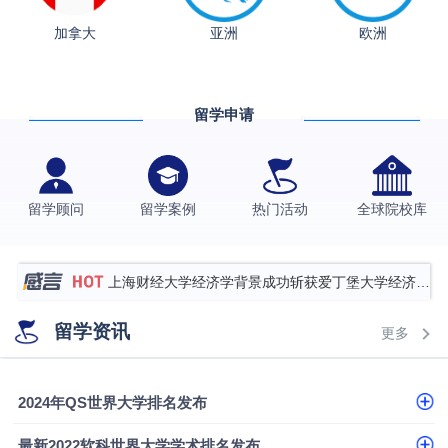
加拿大
亚洲
欧洲
从上海财大2+2到谢菲尔德：低均分逆袭QS百强金
融会计硕士实录
​恭喜Z同学荣获剑桥大学录取
留学申请
香港理工大学王牌专业录取案例
格拉斯哥大学国际商务硕士录取案例
伯明翰大学数字媒体与创意产业硕士录取案例
留学顾问
留学案例
热门活动
全球院校库
西南财经大学投资学背景，成功斩获英国名校多份
Offer
上海财经大学经济学背景成功斩获爱丁堡大学经济学
硕士录取
数学背景的他，靠“供应链”故事敲开哥大、宾大之门
留学资讯
更多
专科逆袭伦敦大学学院UCL录取案例解析
香港浸会大学伦理与公共事务硕士录取
2024年QS世界大学排名发布
从上海财大2+2到谢菲尔德：低均分逆袭QS百强金
最新2022软科世界大学学术排名发布