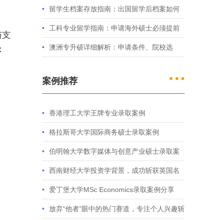
例看港大、港中文申请要求
留学生档案存放指南：出国留学后档案如何
处理？留学服务中心常见问题解答
工科专业留学指南：申请海外硕士必须提前
与支
准备的4件事
澳洲专升硕详细解析：申请条件、院校选
：
择、学制费用全介绍
● ● ●
案例推荐
香港理工大学王牌专业录取案例
格拉斯哥大学国际商务硕士录取案例
伯明翰大学数字媒体与创意产业硕士录取案
例
西南财经大学投资学背景，成功斩获英国名
校多份Offer
爱丁堡大学MSc Economics录取案例分享
放弃“他者”眼中的热门赛道，专注个人兴趣斩