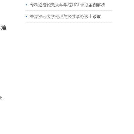
获藤校offer｜成功跨专业申请经验分享
专科逆袭伦敦大学学院UCL录取案例解析
香港浸会大学伦理与公共事务硕士录取
卡迪
来。