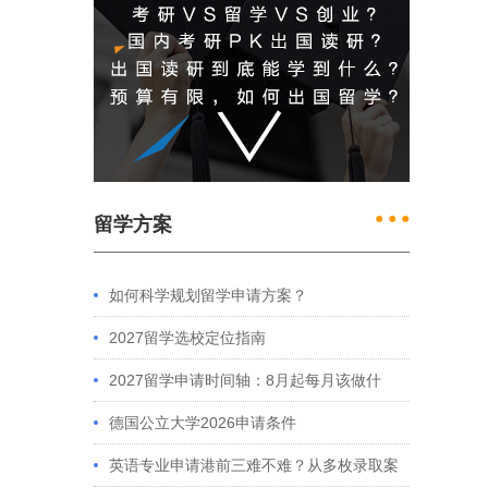
● ● ●
留学方案
如何科学规划留学申请方案？
2027留学选校定位指南
2027留学申请时间轴：8月起每月该做什
么？英、美、澳、港申请全攻略
德国公立大学2026申请条件
英语专业申请港前三难不难？从多枚录取案